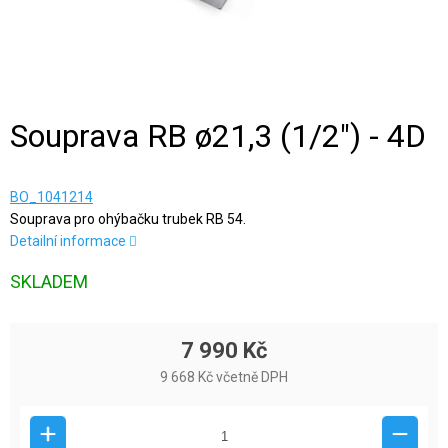
Souprava RB ø21,3 (1/2") - 4D
BO_1041214
Souprava pro ohýbačku trubek RB 54.
Detailní informace
SKLADEM
7 990 Kč
9 668 Kč včetně DPH