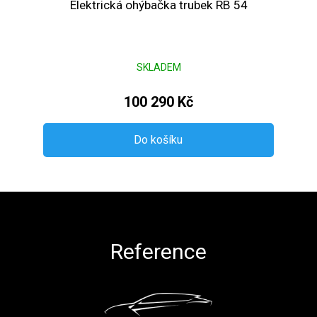
Elektrická ohýbačka trubek RB 54
SKLADEM
100 290 Kč
Do košíku
Zápatí
Reference