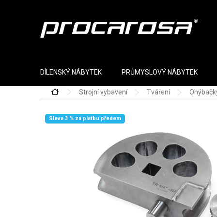
Přejít na obsah
DÍLENSKÝ NÁBYTEK
PRŮMYSLOVÝ NÁBYTEK
Strojní vybavení
Tváření
Ohýbačk
Domů
Sleva 3 % za platbu předem