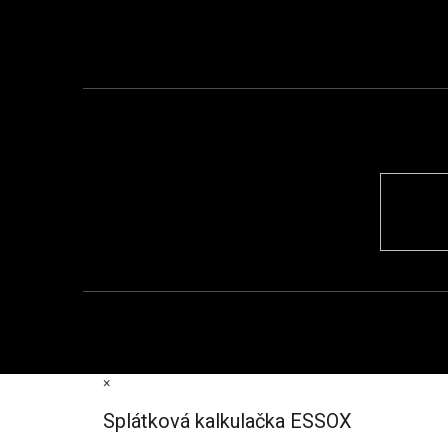
×
Splátková kalkulačka ESSOX