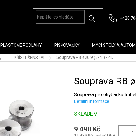
+420 70
PLASTOVÉ PODLAHY
PÍSKOVAČKY
MYCÍ STOLY A AUTO
Souprava RB ø26,9 (3/4") - 4D
y
PŘÍSLUŠENSTVÍ
Souprava RB ø2
Souprava pro ohýbačku trube
Detailní informace
SKLADEM
9 490 Kč
11 483 Kč včetně DPH