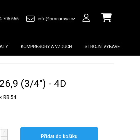
4 705 666
info@procarosa.cz
Nákupní košík
MATY
KOMPRESORY A VZDUCH
STROJNÍ VYBAVENÍ
B
6,9 (3/4") - 4D
k RB 54.
Přidat do košíku