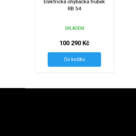
Elektrická ohýbačka trubek
RB 54
SKLADEM
100 290 Kč
Do košíku
Zápatí