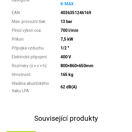
K-MAX
EAN
:
4036351246169
Max. provozní tlak
:
13 bar
Plnící výkon cca
:
700 l/min
Příkon
:
7,5 kW
Přípojka vzduchu
:
1/2 "
Elektrické připojení
:
400 V
Rozměry (š × v × h)
:
800×860×650mm
Hmotnost
:
165 kg
Hladina akustického
62 dB(A)
tlaku LPA
:
Související produkty