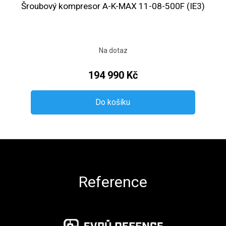
Šroubový kompresor A-K-MAX 11-08-500F (IE3)
Na dotaz
194 990 Kč
Do košíku
Zápatí
Reference