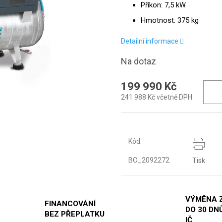
Příkon: 7,5 kW
Hmotnost: 375 kg
Detailní informace
Na dotaz
199 990 Kč
241 988 Kč včetně DPH
Kód:
BO_2092272
Tisk
VÝMĚNA 
FINANCOVÁNÍ
DO 30 DNŮ
BEZ PŘEPLATKU
IČ