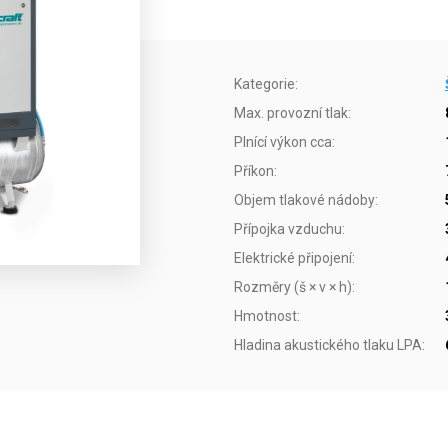
Kategorie
:
Max. provozní tlak
:
Plnící výkon cca
:
Příkon
:
Objem tlakové nádoby
:
Přípojka vzduchu
:
Elektrické připojení
:
Rozměry (š × v × h)
:
Hmotnost
:
Hladina akustického tlaku LPA
: