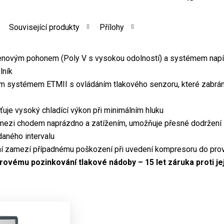
Související produkty
Přílohy
enovým pohonem (Poly V s vysokou odolností) a systémem napí
lník
m systémem ETMII s ovládáním tlakového senzoru, které zabrání 
išťuje vysoký chladící výkon při minimálním hluku
e mezi chodem naprázdno a zatížením, umožňuje přesné dodržení 
daného intervalu
ní zamezí případnému poškození při uvedení kompresoru do pro
rovému pozinkování tlakové nádoby – 15 let záruka proti j