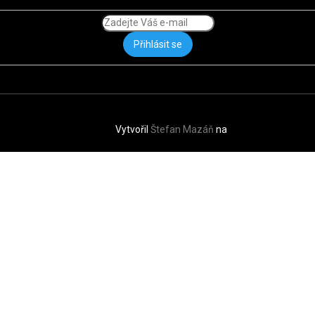
Přihlásit se
Vytvořil
Štefan Mazáň
na