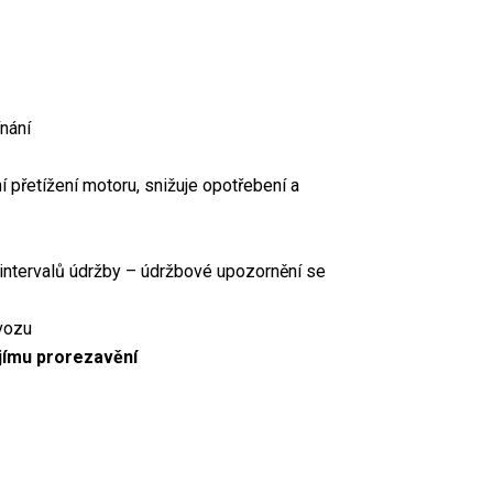
nání
přetížení motoru, snižuje opotřebení a
intervalů údržby – údržbové upozornění se
vozu
ejímu prorezavění