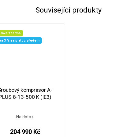
Související produkty
rava zdarma
va 3 % za platbu předem
Šroubový kompresor A-
PLUS 8-13-500 K (IE3)
Na dotaz
204 990 Kč