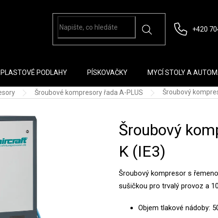
+420 70
PLASTOVÉ PODLAHY
PÍSKOVAČKY
MYCÍ STOLY A AUTO
Šroubový kompres
esory
Šroubové kompresory řada A-PLUS
Šroubový kom
K (IE3)
Šroubový kompresor s řemeno
sušičkou pro trvalý provoz a 1
Objem tlakové nádoby: 50