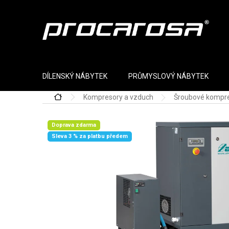
Přejít na obsah
DÍLENSKÝ NÁBYTEK
PRŮMYSLOVÝ NÁBYTEK
Kompresory a vzduch
Šroubové kompr
Domů
Doprava zdarma
Sleva 3 % za platbu předem