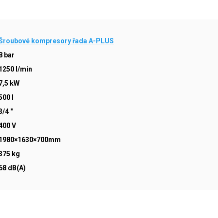
Šroubové kompresory řada A-PLUS
8 bar
1250 l/min
7,5 kW
500 l
3/4 "
400 V
1980×1630×700mm
375 kg
68 dB(A)