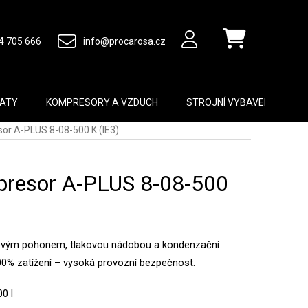
4 705 666
info@procarosa.cz
Nákupní košík
MATY
KOMPRESORY A VZDUCH
STROJNÍ VYBAVENÍ
B
or A-PLUS 8-08-500 K (IE3)
presor A-PLUS 8-08-500
vým pohonem, tlakovou nádobou a kondenzační
00% zatížení – vysoká provozní bezpečnost.
0 l