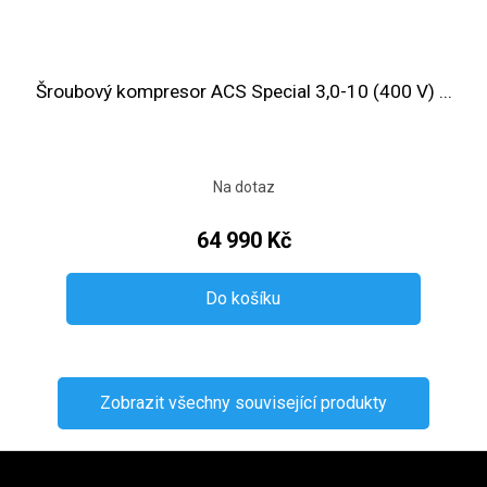
Šroubový kompresor ACS Special 3,0-10 (400 V) ...
Na dotaz
64 990 Kč
Do košíku
Zobrazit všechny související produkty
Zápatí