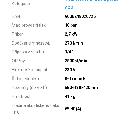
Kategorie
:
ACS
EAN
:
9006248020726
Max. provozní tlak
:
10 bar
Příkon
:
2,7 kW
Dodávané množství
:
270 l/min
Přípojka vzduchu
:
1/4 "
Otáčky
:
2800ot/min
Elektrické připojení
:
230 V
Řídící jednotka
:
K-Tronic 5
Rozměry (š × v × h)
:
550×430×420mm
Hmotnost
:
41 kg
Hladina akustického tlaku
65 dB(A)
LPA
: