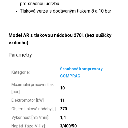
pro snadnou údržbu.
Tlaková verze s dodávaným tlakem 8 a 10 bar
Model AR s tlakovou nádobou 270l. (bez sušičky
vzduchu).
Parametry
Šroubové kompresory
Kategorie
:
COMPRAG
Maximální pracovní tlak
10
[bar]
:
Elektromotor [kW]
:
11
Objem tlakové nádoby [l]
:
270
Výkonnost [m3/min]
:
1,4
Napětí [fáze-V-Hz]
:
3/400/50