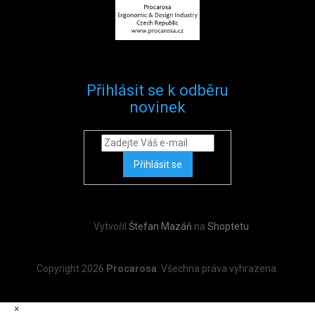
Přihlásit se k odběru
novinek
Přihlásit se
Vytvořil
Štefan Mazáň
na
Shoptetu
Copyright 2026
Procarosa
. Všechna práva vyhrazena.
×