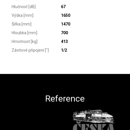
Hlučnost [dB]
:
67
Výška [mm]
:
1650
Šířka [mm]
:
1470
Hloubka [mm]
:
700
Hmotnost [kg]
:
413
Závitové připojení ["]
:
1/2
Zápatí
Reference