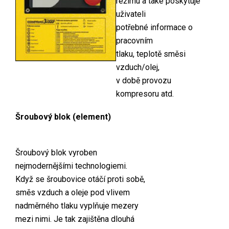
režimu a také poskytuje
uživateli
potřebné informace o
pracovním
tlaku, teplotě směsi
vzduch/olej,
v době provozu
kompresoru atd.
Šroubový blok (element)
Šroubový blok vyroben
nejmodernějšími technologiemi.
Když se šroubovice otáčí proti sobě,
směs vzduch a oleje pod vlivem
nadměrného tlaku vyplňuje mezery
mezi nimi. Je tak zajištěna dlouhá