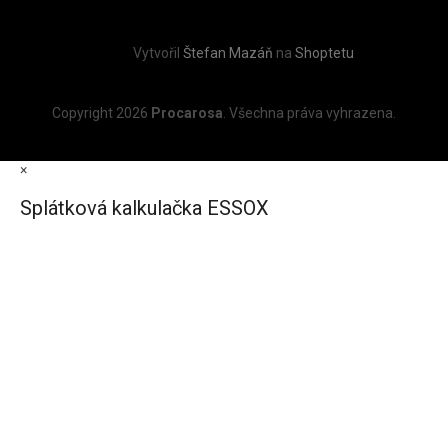
Vytvořil
Štefan Mazáň
na
Shoptetu
Copyright 2026
Procarosa
. Všechna práva vyhrazena.
×
Splátková kalkulačka ESSOX