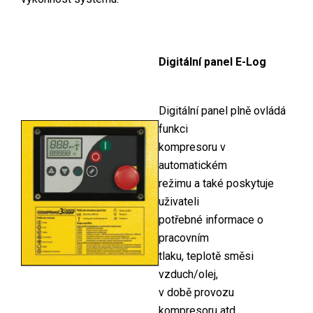
Digitální panel E-Log
Digitální panel plně ovládá
funkci
kompresoru v
automatickém
režimu a také poskytuje
uživateli
potřebné informace o
pracovním
tlaku, teplotě směsi
vzduch/olej,
v době provozu
kompresoru atd.