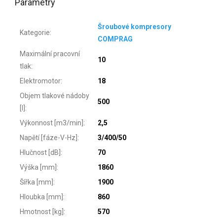
Parametry
Šroubové kompresory
Kategorie
:
COMPRAG
Maximální pracovní
10
tlak
:
Elektromotor
:
18
Objem tlakové nádoby
500
[l]
:
Výkonnost [m3/min]
:
2,5
Napětí [fáze-V-Hz]
:
3/400/50
Hlučnost [dB]
:
70
Výška [mm]
:
1860
Šířka [mm]
:
1900
Hloubka [mm]
:
860
Hmotnost [kg]
:
570