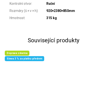
Kontrolní otvor
:
Ruční
Rozměry (š × v × h)
:
920×2380×850mm
Hmotnost
:
315 kg
Související produkty
Doprava zdarma
Sleva 3 % za platbu předem