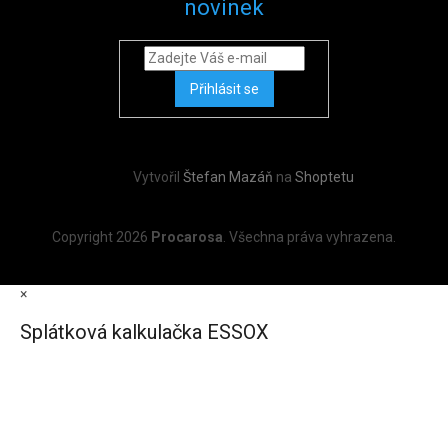
novinek
Přihlásit se
Vytvořil
Štefan Mazáň
na
Shoptetu
Copyright 2026
Procarosa
. Všechna práva vyhrazena.
×
Splátková kalkulačka ESSOX