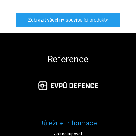
Zobrazit všechny související produkty
Zápatí
Reference
Důležité informace
Jak nakupovat