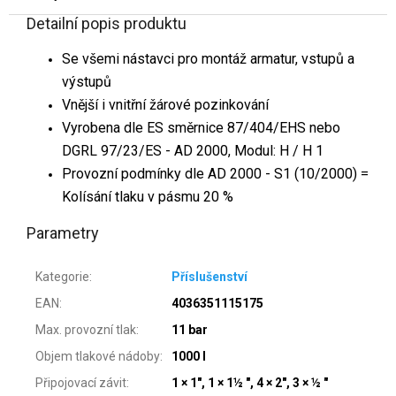
Detailní popis produktu
Se všemi nástavci pro montáž armatur, vstupů a
výstupů
Vnější i vnitřní žárové pozinkování
Vyrobena dle ES směrnice 87/404/EHS nebo
DGRL 97/23/ES - AD 2000, Modul: H / H 1
Provozní podmínky dle AD 2000 - S1 (10/2000) =
Kolísání tlaku v pásmu 20 %
Parametry
Kategorie
:
Příslušenství
EAN
:
4036351115175
Max. provozní tlak
:
11 bar
Objem tlakové nádoby
:
1000 l
Připojovací závit
:
1 × 1", 1 × 1½ ", 4 × 2", 3 × ½ "