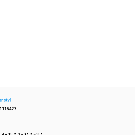
enství
1115427
 4 × 1¼ ", 1 × 1", 2 × ½ "