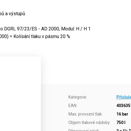
pů a výstupů
o DGRL 97/23/ES - AD 2000, Modul: H / H 1
00) = Kolísání tlaku v pásmu 20 %
Kategorie
:
Přísluš
EAN
:
403635
Max. provozní tlak
:
16 bar
Objem tlakové nádoby
:
750 l
Připojovací závit
:
2 × 1½ ",