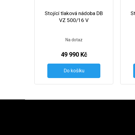
Stojící tlaková nádoba DB
S
VZ 500/16 V
Na dotaz
49 990 Kč
Do košíku
Zápatí