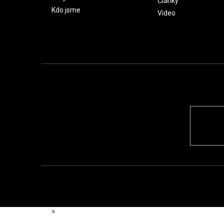
Články
Kdo jsme
Video
×