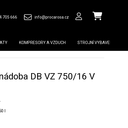
4 705 666
info@procarosa.cz
Nákupní košík
MATY
KOMPRESORY A VZDUCH
STROJNÍ VYBAVENÍ
B
á nádoba DB VZ 750/16 V
r
0 l