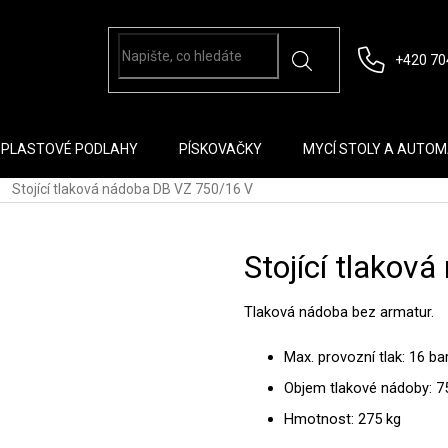
+420 70
PLASTOVÉ PODLAHY
PÍSKOVAČKY
MYCÍ STOLY A AUTO
Stojící tlaková nádoba DB VZ 750/16 V
Stojící tlakov
Tlaková nádoba bez armatur.
Max. provozní tlak: 16 ba
Objem tlakové nádoby: 75
Hmotnost: 275 kg