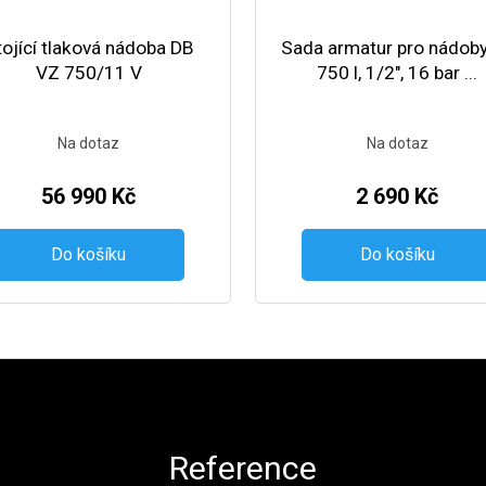
tojící tlaková nádoba DB
Sada armatur pro nádob
VZ 750/11 V
750 l, 1/2", 16 bar ...
Na dotaz
Na dotaz
56 990 Kč
2 690 Kč
Do košíku
Do košíku
Reference