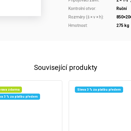
Kontrolní otvor
:
Ruční
Rozměry (š × v × h)
:
850×2
Hmotnost
:
275 kg
Související produkty
rava zdarma
Sleva 3 % za platbu předem
va 3 % za platbu předem