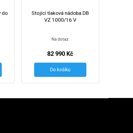
y do
Stojící tlaková nádoba DB
VZ 1000/16 V
Na dotaz
82 990 Kč
Do košíku