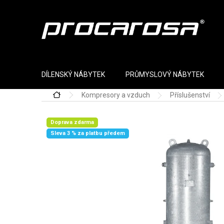
Přejít na obsah
DÍLENSKÝ NÁBYTEK
PRŮMYSLOVÝ NÁBYTEK
Kompresory a vzduch
Příslušenství
Domů
Doprava zdarma
Sleva 3 % za platbu předem