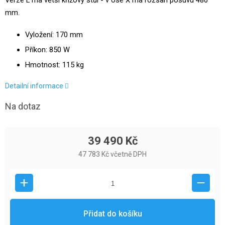
Verze L má větší křížový stůl - v ose X má rozsah posuvu 480
mm.
Vyložení: 170 mm
Příkon: 850 W
Hmotnost: 115 kg
Detailní informace
Na dotaz
39 490 Kč
47 783 Kč včetně DPH
Přidat do košíku