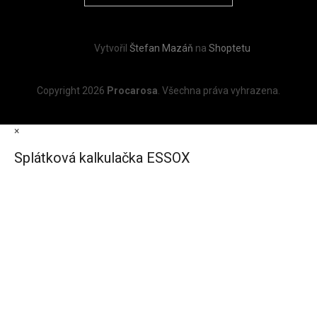
Vytvořil
Štefan Mazáň
na
Shoptetu
Copyright 2026
Procarosa
. Všechna práva vyhrazena.
×
Splátková kalkulačka ESSOX