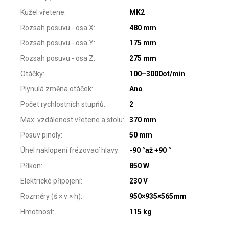
Kužel vřetene
:
MK2
Rozsah posuvu - osa X
:
480 mm
Rozsah posuvu - osa Y
:
175 mm
Rozsah posuvu - osa Z
:
275 mm
Otáčky
:
100–3000ot/min
Plynulá změna otáček
:
Ano
Počet rychlostních stupňů
:
2
Max. vzdálenost vřetene a stolu
:
370 mm
Posuv pinoly
:
50 mm
Úhel naklopení frézovací hlavy
:
-90 °až +90 °
Příkon
:
850 W
Elektrické připojení
:
230 V
Rozměry (š × v × h)
:
950×935×565mm
Hmotnost
:
115 kg