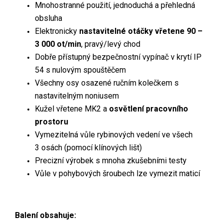
Mnohostranné použití, jednoduchá a přehledná
obsluha
Elektronicky
nastavitelné otáčky vřetene 90 –
3 000 ot/min
, pravý/levý chod
Dobře přístupný bezpečnostní vypínač v krytí IP
54 s nulovým spouštěčem
Všechny osy osazené ručním kolečkem s
nastavitelným noniusem
Kužel vřetene MK2 a
osvětlení pracovního
prostoru
Vymezitelná vůle rybinových vedení ve všech
3 osách (pomocí klínových lišt)
Precizní výrobek s mnoha zkušebními testy
Vůle v pohybových šroubech lze vymezit maticí
Balení obsahuje: