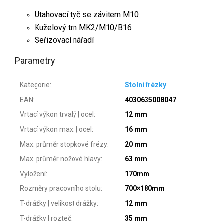
Utahovací tyč se závitem M10
Kuželový trn MK2/M10/B16
Seřizovací nářadí
Parametry
Kategorie
:
Stolní frézky
EAN
:
4030635008047
Vrtací výkon trvalý | ocel
:
12 mm
Vrtací výkon max. | ocel
:
16 mm
Max. průměr stopkové frézy
:
20 mm
Max. průměr nožové hlavy
:
63 mm
Vyložení
:
170mm
Rozměry pracovního stolu
:
700×180mm
T-drážky | velikost drážky
:
12 mm
T-drážky | rozteč
:
35 mm