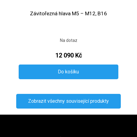
Závitořezná hlava M5 – M12, B16
Na dotaz
12 090 Kč
Do košíku
Zobrazit všechny související produkty
Zápatí