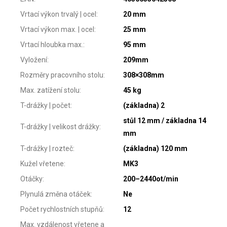
Vrtací výkon trvalý | ocel
:
20 mm
Vrtací výkon max. | ocel
:
25 mm
Vrtací hloubka max.
:
95 mm
Vyložení
:
209mm
Rozměry pracovního stolu
:
308×308mm
Max. zatížení stolu
:
45 kg
T-drážky | počet
:
(základna) 2
stůl 12 mm / základna 14
T-drážky | velikost drážky
:
mm
T-drážky | rozteč
:
(základna) 120 mm
Kužel vřetene
:
MK3
Otáčky
:
200–2440ot/min
Plynulá změna otáček
:
Ne
Počet rychlostních stupňů
:
12
Max. vzdálenost vřetene a