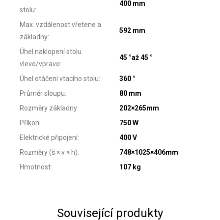
400 mm
stolu
:
Max. vzdálenost vřetene a
592 mm
základny
:
Úhel naklopení stolu
45 °až 45 °
vlevo/vpravo
:
Úhel otáčení vtacího stolu
:
360 °
Průměr sloupu
:
80 mm
Rozměry základny
:
202×265mm
Příkon
:
750 W
Elektrické připojení
:
400 V
Rozměry (š × v × h)
:
748×1025×406mm
Hmotnost
:
107 kg
Související produkty