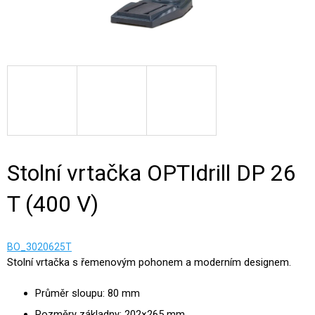
Stolní vrtačka OPTIdrill DP 26
T (400 V)
BO_3020625T
Stolní vrtačka s řemenovým pohonem a moderním designem.
Průměr sloupu: 80 mm
Rozměry základny: 202×265 mm