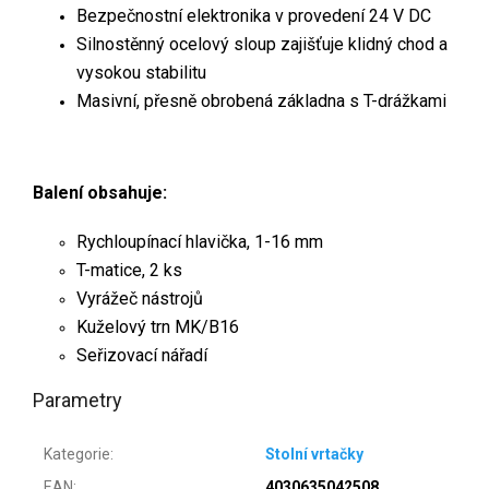
Bezpečnostní elektronika v provedení 24 V DC
Silnostěnný ocelový sloup zajišťuje klidný chod a
vysokou stabilitu
Masivní, přesně obrobená základna s T-drážkami
Balení obsahuje:
Rychloupínací hlavička, 1-16 mm
T-matice, 2 ks
Vyrážeč nástrojů
Kuželový trn MK/B16
Seřizovací nářadí
Parametry
Kategorie
:
Stolní vrtačky
EAN
:
4030635042508