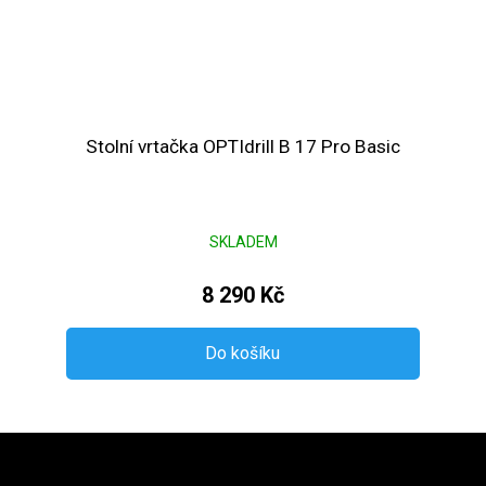
Stolní vrtačka OPTIdrill B 17 Pro Basic
SKLADEM
8 290 Kč
Do košíku
Zápatí