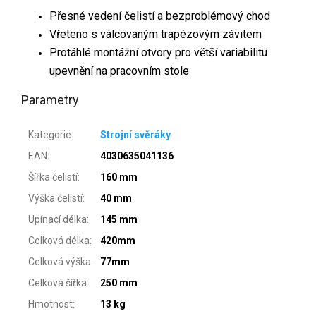
Přesné vedení čelistí a bezproblémový chod
Vřeteno s válcovaným trapézovým závitem
Protáhlé montážní otvory pro větší variabilitu
upevnění na pracovním stole
Parametry
Kategorie
:
Strojní svěráky
EAN
:
4030635041136
Šířka čelistí
:
160 mm
Výška čelistí
:
40 mm
Upínací délka
:
145 mm
Celková délka
:
420mm
Celková výška
:
77mm
Celková šířka
:
250 mm
Hmotnost
:
13 kg