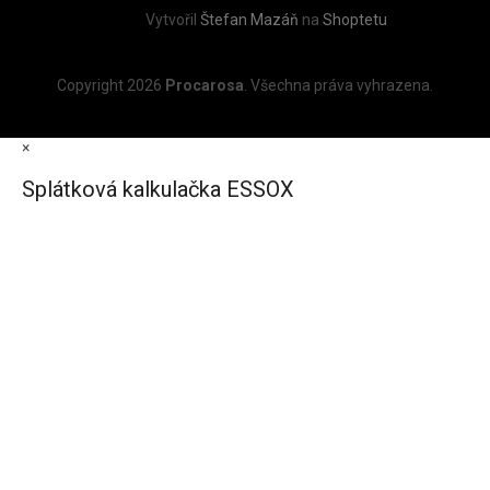
Vytvořil
Štefan Mazáň
na
Shoptetu
Copyright 2026
Procarosa
. Všechna práva vyhrazena.
×
Splátková kalkulačka ESSOX