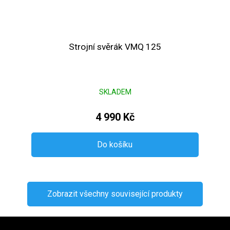
Strojní svěrák VMQ 125
SKLADEM
4 990 Kč
Do košíku
Zobrazit všechny související produkty
Zápatí