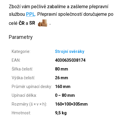
Zboží vám pečlivě zabalíme a zašleme přepravní
službou
PPL
. Přepravní společností doručujeme po
celé
ČR
a
SR
.
Parametry
Kategorie
:
Strojní svěráky
EAN
:
4030635038174
Šířka čelistí
:
80 mm
Výška čelistí
:
26 mm
Průměr upínací desky
:
160 mm
Upínací délka
:
0 – 80 mm
Rozměry (š × v × h)
:
160×100×305mm
Hmotnost
:
9,5 kg