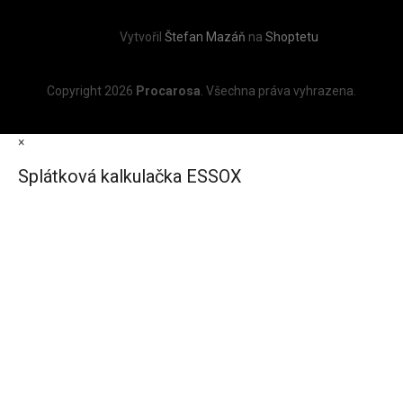
Vytvořil
Štefan Mazáň
na
Shoptetu
Copyright 2026
Procarosa
. Všechna práva vyhrazena.
×
Splátková kalkulačka ESSOX