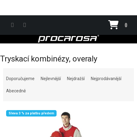
Přejít na obsah
Nákupn
Tryskací kombinézy, overaly
Řazení produktů
Doporučujeme
Nejlevnější
Nejdražší
Nejprodávanější
Abecedně
Výpis produktů
Sleva 3 % za platbu předem