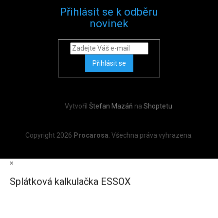
Přihlásit se k odběru
novinek
Přihlásit se
Vytvořil
Štefan Mazáň
na
Shoptetu
Copyright 2026
Procarosa
. Všechna práva vyhrazena.
×
Splátková kalkulačka ESSOX