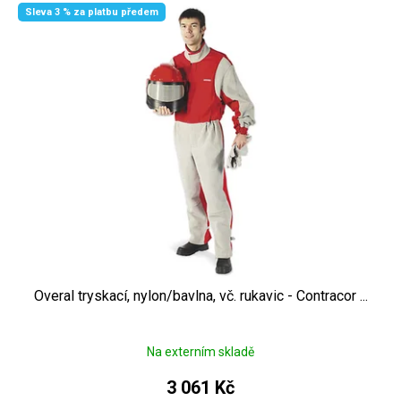
Sleva 3 % za platbu předem
Overal tryskací, nylon/bavlna, vč. rukavic - Contracor ...
Na externím skladě
3 061 Kč