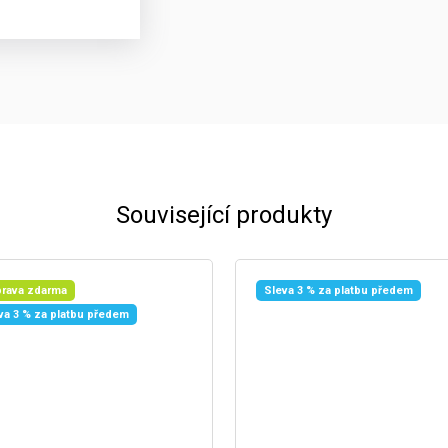
Související produkty
rava zdarma
Sleva 3 % za platbu předem
va 3 % za platbu předem