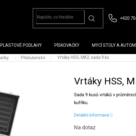
+420 70
PLASTOVÉ PODLAHY
PÍSKOVAČKY
MYCÍ STOLY A AUTO
Vrtáky HSS, MK2, sada 9 ks
tačky
Příslušenství
Vrtáky HSS, M
Sada 9 kusů vrtáků v průměre
kufříku.
Detailní informace
Na dotaz