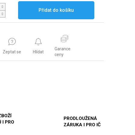
Přidat do košíku
Garance
Zeptat se
Hlídat
ceny
ZBOŽÍ
PRODLOUŽENÁ
 I PRO
ZÁRUKA I PRO IČ