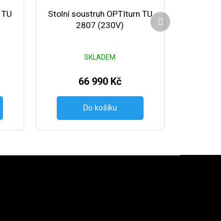
n TU
Stolní soustruh OPTIturn TU
Další produkt
2807 (230V)
SKLADEM
66 990 Kč
Do košíku