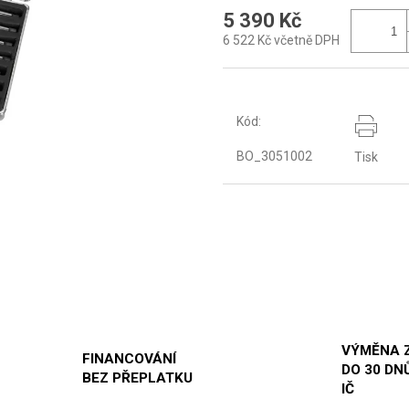
5 390 Kč
6 522 Kč včetně DPH
Kód:
BO_3051002
Tisk
VÝMĚNA 
FINANCOVÁNÍ
DO 30 DNŮ
BEZ PŘEPLATKU
IČ