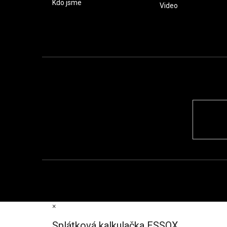
Kdo jsme
Video
×
Splátková kalkulačka ESSOX