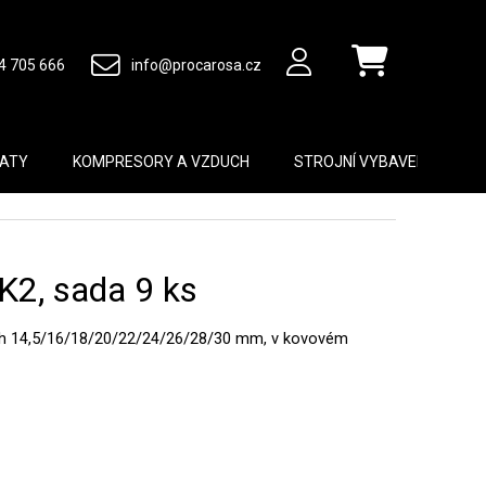
4 705 666
info@procarosa.cz
Nákupní košík
MATY
KOMPRESORY A VZDUCH
STROJNÍ VYBAVENÍ
B
K2, sada 9 ks
ch 14,5/16/18/20/22/24/26/28/30 mm, v kovovém