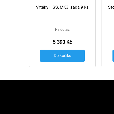
Vrtáky HSS, MK3, sada 9 ks
Sto
Na dotaz
5 390 Kč
Do košíku
Zápatí