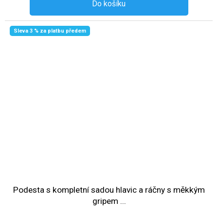
Do košíku
Sleva 3 % za platbu předem
Podesta s kompletní sadou hlavic a ráčny s měkkým
gripem ...