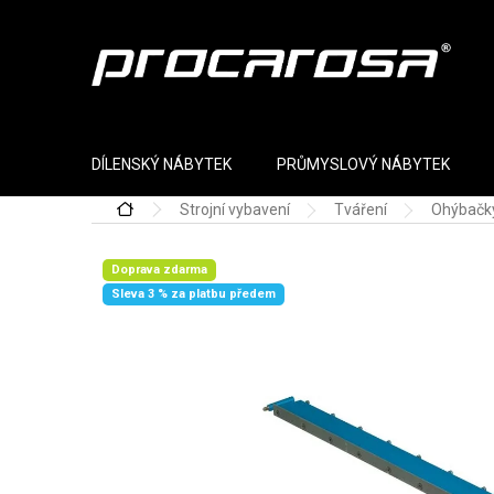
Přejít na obsah
DÍLENSKÝ NÁBYTEK
PRŮMYSLOVÝ NÁBYTEK
Strojní vybavení
Tváření
Ohýbačk
Domů
Doprava zdarma
Sleva 3 % za platbu předem