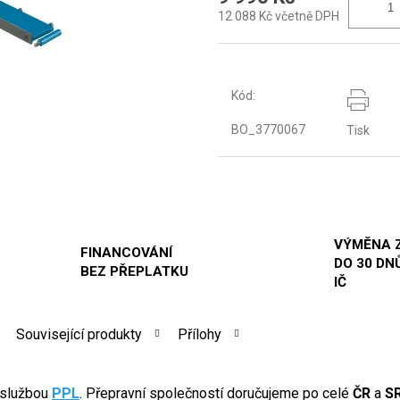
12 088 Kč včetně DPH
Kód:
BO_3770067
Tisk
VÝMĚNA 
FINANCOVÁNÍ
DO 30 DNŮ
BEZ PŘEPLATKU
IČ
Související produkty
Přílohy
 službou
PPL
. Přepravní společností doručujeme po celé
ČR
a
S