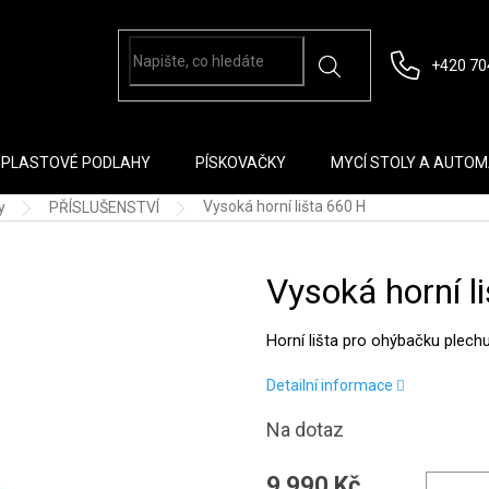
+420 70
PLASTOVÉ PODLAHY
PÍSKOVAČKY
MYCÍ STOLY A AUTO
Vysoká horní lišta 660 H
y
PŘÍSLUŠENSTVÍ
Vysoká horní l
Horní lišta pro ohýbačku plec
Detailní informace
Na dotaz
9 990 Kč