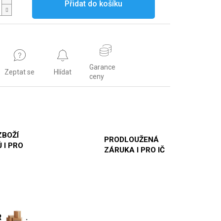
Přidat do košíku
Garance
Zeptat se
Hlídat
ceny
ZBOŽÍ
PRODLOUŽENÁ
 I PRO
ZÁRUKA I PRO IČ
R
.