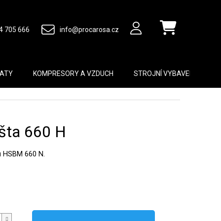
4 705 666
info@procarosa.cz
Nákupní košík
MATY
KOMPRESORY A VZDUCH
STROJNÍ VYBAVENÍ
B
išta 660 H
hu HSBM 660 N.