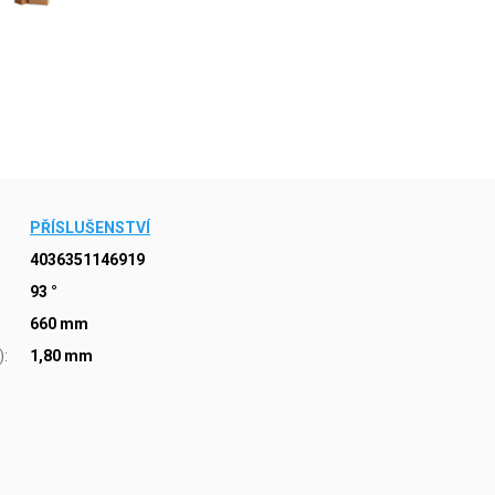
PŘÍSLUŠENSTVÍ
4036351146919
93 °
660 mm
)
:
1,80 mm