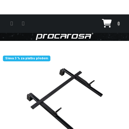
Přejít na obsah
Nákupn
Sleva 3 % za platbu předem