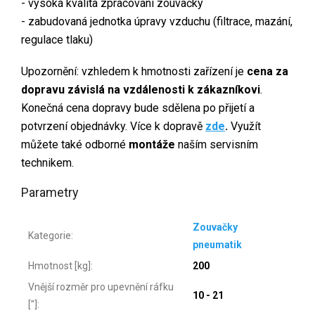
- vysoká kvalita zpracování zouvačky
- zabudovaná jednotka úpravy vzduchu (filtrace, mazání,
regulace tlaku)
Upozornění: vzhledem k hmotnosti zařízení je
cena za
dopravu závislá na vzdálenosti k zákazníkovi
.
Konečná cena dopravy bude sdělena po přijetí a
potvrzení objednávky. Více k dopravě
zde
.
Využít
můžete také odborné
montáže
naším servisním
technikem.
Parametry
Zouvačky
Kategorie
:
pneumatik
Hmotnost [kg]
:
200
Vnější rozměr pro upevnění ráfku
10 - 21
["]
: