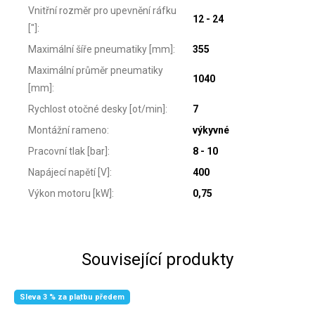
Vnitřní rozměr pro upevnění ráfku
12 - 24
["]
:
Maximální šíře pneumatiky [mm]
:
355
Maximální průměr pneumatiky
1040
[mm]
:
Rychlost otočné desky [ot/min]
:
7
Montážní rameno
:
výkyvné
Pracovní tlak [bar]
:
8 - 10
Napájecí napětí [V]
:
400
Výkon motoru [kW]
:
0,75
Související produkty
Sleva 3 % za platbu předem