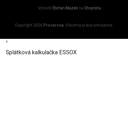
Vytvořil
Štefan Mazáň
na
Shoptetu
Copyright 2026
Procarosa
. Všechna práva vyhrazena.
×
Splátková kalkulačka ESSOX