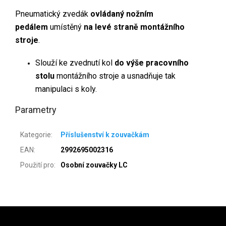
Pneumatický zvedák
ovládaný nožním
pedálem
umístěný
na levé straně montážního
stroje
.
Slouží ke zvednutí kol
do výše pracovního
stolu
montážního stroje a usnadňuje tak
manipulaci s koly.
Parametry
Kategorie
:
Příslušenství k zouvačkám
EAN
:
2992695002316
Použití pro
:
Osobní zouvačky LC
Zápatí