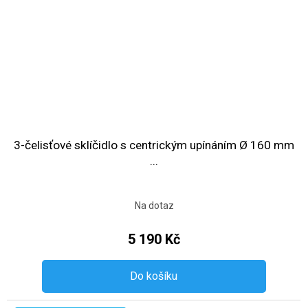
3-čelisťové sklíčidlo s centrickým upínáním Ø 160 mm
...
Na dotaz
5 190 Kč
Do košíku