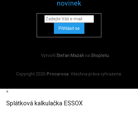
novinek
Přihlásit se
Vytvořil
Štefan Mazáň
na
Shoptetu
Copyright 2026
Procarosa
. Všechna práva vyhrazena.
×
Splátková kalkulačka ESSOX