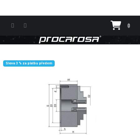
Přejít na obsah
Nákupn
Sleva 3 % za platbu předem