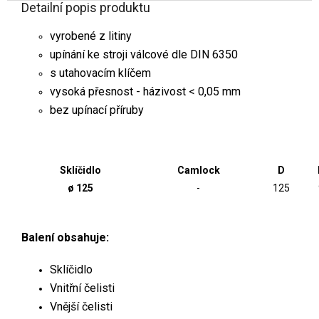
Detailní popis produktu
vyrobené z litiny
upínání ke stroji válcové dle DIN 6350
s utahovacím klíčem
vysoká přesnost - házivost < 0,05 mm
bez upínací příruby
Sklíčidlo
Camlock
D
ø 125
-
125
Balení obsahuje:
Sklíčidlo
Vnitřní čelisti
Vnější čelisti