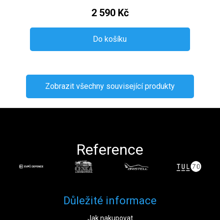
2 590 Kč
Do košíku
Zobrazit všechny související produkty
Zápatí
Reference
Důležité informace
Jak nakupovat