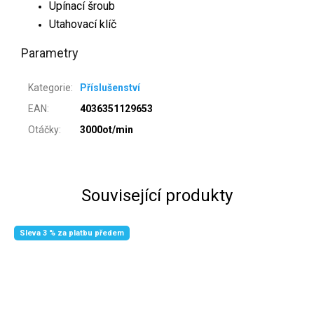
Upínací šroub
Utahovací klíč
Parametry
Kategorie
:
Příslušenství
EAN
:
4036351129653
Otáčky
:
3000ot/min
Související produkty
Sleva 3 % za platbu předem