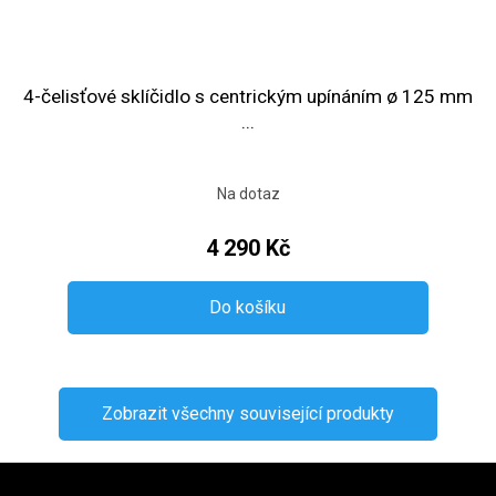
4-čelisťové sklíčidlo s centrickým upínáním ø 125 mm
...
Na dotaz
4 290 Kč
Do košíku
Zobrazit všechny související produkty
Zápatí