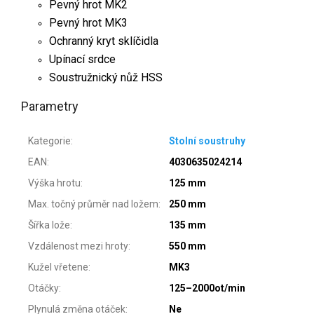
Pevný hrot MK2
Pevný hrot MK3
Ochranný kryt sklíčidla
Upínací srdce
Soustružnický nůž HSS
Parametry
Kategorie
:
Stolní soustruhy
EAN
:
4030635024214
Výška hrotu
:
125 mm
Max. točný průměr nad ložem
:
250 mm
Šířka lože
:
135 mm
Vzdálenost mezi hroty
:
550 mm
Kužel vřetene
:
MK3
Otáčky
:
125–2000ot/min
Plynulá změna otáček
:
Ne