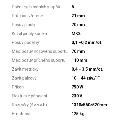
Počet rychlostních stupňů
:
6
Průchod vřetene
:
21 mm
Posuv pinoly
:
70 mm
Kužel pinoly koníku
:
MK2
Posuv podélný
:
0,1 –0,2 mm/ot.
Max. posuv nožového suportu
:
70 mm
Max. posuv příčného suportu
:
110 mm
Závit metrický
:
0,4 – 3,5 mm/ot.
Závit palcový
:
10 – 44 záv./1“
Příkon
:
750 W
Elektrické připojení
:
230 V
Rozměry (š × v × h)
:
1310×560×520mm
Hmotnost
:
125 kg