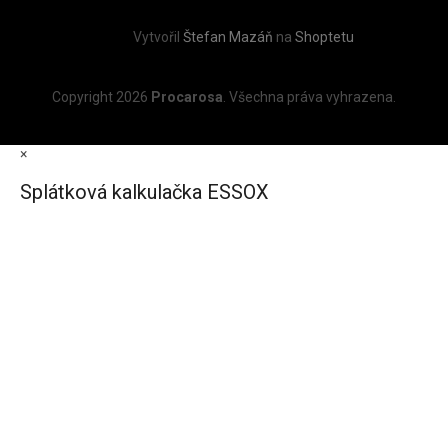
Vytvořil
Štefan Mazáň
na
Shoptetu
Copyright 2026
Procarosa
. Všechna práva vyhrazena.
×
Splátková kalkulačka ESSOX