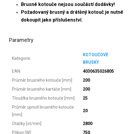
Brusné kotouče nejsou součástí dodávky!
Požadovaný brusný a drátěný kotouč je nutné
dokoupit jako příslušenství.
Parametry
KOTOUČOVÉ
Kategorie
:
BRUSKY
EAN
:
4030635026805
Průměr brusného kotouče [mm]
:
200
Průměr brusného kartáče [mm]
:
200
Tloušťka brusného kotouče [mm]
:
25
Průměr upnutí brusného kotouče
20
[mm]
:
Otáčky [ot/min]
:
2800
Příkon [W]
:
750