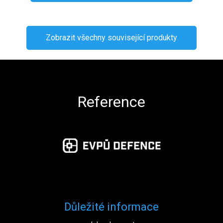
Zobrazit všechny související produkty
Zápatí
Reference
Důležité informace