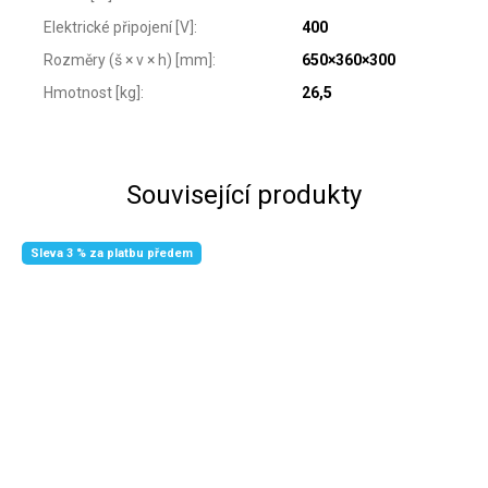
Elektrické připojení [V]
:
400
Rozměry (š × v × h) [mm]
:
650×360×300
Hmotnost [kg]
:
26,5
Související produkty
Sleva 3 % za platbu předem