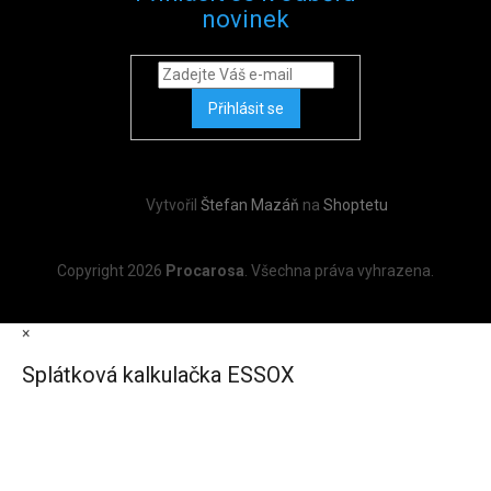
novinek
Přihlásit se
Vytvořil
Štefan Mazáň
na
Shoptetu
Copyright 2026
Procarosa
. Všechna práva vyhrazena.
×
Splátková kalkulačka ESSOX