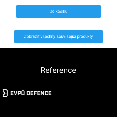
Do košíku
Zobrazit všechny související produkty
Zápatí
Reference