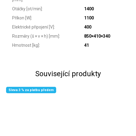
Otáčky [ot/min]
:
1400
Příkon [W]
:
1100
Elektrické připojení [V]
:
400
Rozměry (š × v × h) [mm]
:
850×410×340
Hmotnost [kg]
:
41
Související produkty
Sleva 3 % za platbu předem