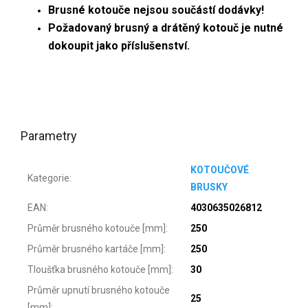
Brusné kotouče nejsou součástí dodávky!
Požadovaný brusný a drátěný kotouč je nutné
dokoupit jako příslušenství.
Parametry
KOTOUČOVÉ
Kategorie
:
BRUSKY
EAN
:
4030635026812
Průměr brusného kotouče [mm]
:
250
Průměr brusného kartáče [mm]
:
250
Tloušťka brusného kotouče [mm]
:
30
Průměr upnutí brusného kotouče
25
[mm]
: