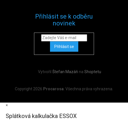
Přihlásit se k odběru
novinek
Přihlásit se
Vytvořil
Štefan Mazáň
na
Shoptetu
Copyright 2026
Procarosa
. Všechna práva vyhrazena.
×
Splátková kalkulačka ESSOX