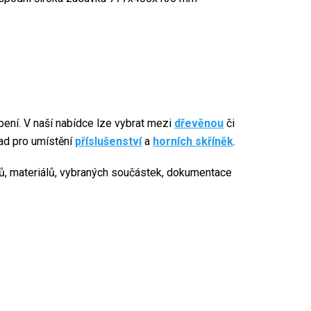
ení. V naší nabídce lze vybrat mezi
dřevěnou
či
lad pro umístění
příslušenství
a
horních skříněk
.
rojů, materiálů, vybraných součástek, dokumentace