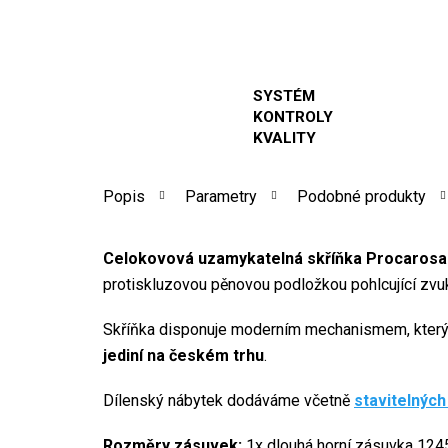
SYSTÉM
KONTROLY
KVALITY
Popis
Parametry
Podobné produkty
Celokovová uzamykatelná skříňka Procaros
protiskluzovou pěnovou podložkou pohlcující zvu
Skříňka disponuje moderním mechanismem, který 
jediní na českém trhu
.
Dílenský nábytek dodáváme včetně
stavitelných
Rozměry zásuvek:
1x dlouhá horní zásuvka 12