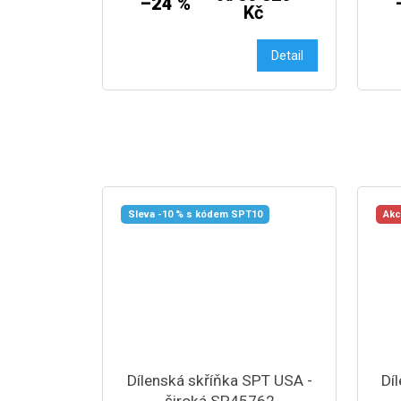
–24 %
Kč
Detail
Sleva -10 % s kódem SPT10
Ak
Dílenská skříňka SPT USA -
Dí