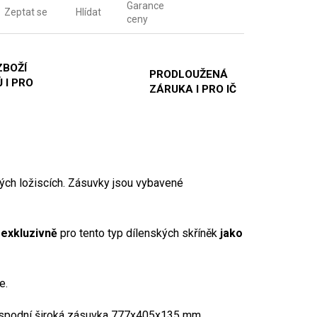
Garance
Zeptat se
Hlídat
ceny
ZBOŽÍ
PRODLOUŽENÁ
 I PRO
ZÁRUKA I PRO IČ
ých ložiscích. Zásuvky jsou vybavené
 exkluzivně
pro tento typ dílenských skříněk
jako
e.
 spodní široká zásuvka 777x405x135 mm