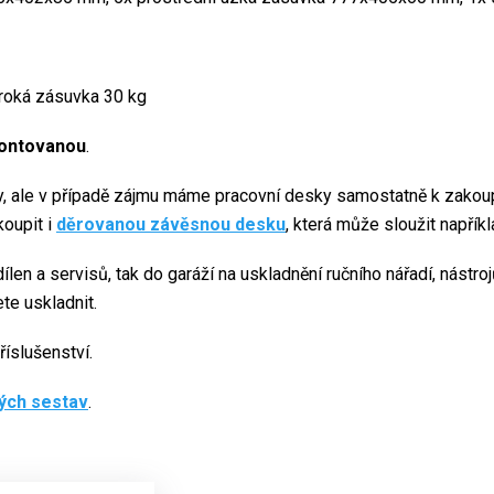
iroká zásuvka 30 kg
ontovanou
.
, ale v případě zájmu máme pracovní desky samostatně k zakoup
koupit i
děrovanou závěsnou desku
, která může sloužit napřík
ílen a servisů, tak do garáží na uskladnění ručního nářadí, nást
ete uskladnit.
íslušenství.
ých sestav
.