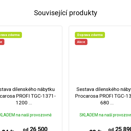
Související produkty
rava zdarma
Doprava zdarma
ce
Akce
stava dílenského nábytku
Sestava dílenského náby
carosa PROFI TGC-1371-
Procarosa PROFI TGC-1
1200 ...
680 ...
KLADEM na naší provozovně
SKLADEM na naší provozov
26 500
25 89
od
od