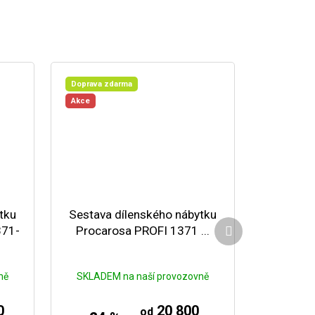
Doprava zdarma
Akce
tku
Sestava dílenského nábytku
Další produkt
371-
Procarosa PROFI 1371 ...
ně
SKLADEM na naší provozovně
0
20 800
od