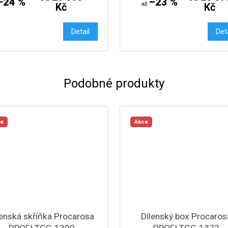
–24 %
–23 %
až
Kč
Kč
Detail
Det
Podobné produkty
ce
Akce
lenská skříňka Procarosa
Dílenský box Procaros