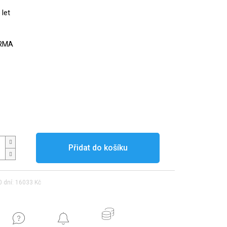
 let
RMA
Přidat do košíku
0 dní: 16033 Kč