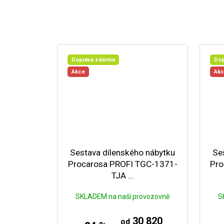
Doprava zdarma
Dop
Akce
Ak
Sestava dílenského nábytku
Se
Procarosa PROFI TGC-1371-
Pro
TJA ...
SKLADEM na naší provozovně
S
30 820
od