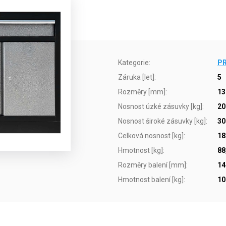
Kategorie
:
PR
Záruka [let]
:
5
Rozměry [mm]
:
13
Nosnost úzké zásuvky [kg]
:
20
Nosnost široké zásuvky [kg]
:
30
Celková nosnost [kg]
:
18
Hmotnost [kg]
:
88
Rozměry balení [mm]
:
14
Hmotnost balení [kg]
:
10