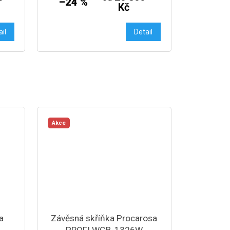
–24 %
Kč
ail
Detail
Akce
a
Závěsná skříňka Procarosa