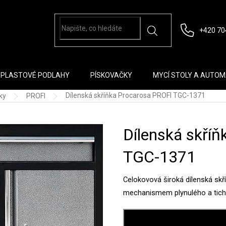
+420 70
PLASTOVÉ PODLAHY
PÍSKOVAČKY
MYCÍ STOLY A AUTO
Dílenská skříňka Procarosa PROFI TGC-1371
ky
PROFI
Dílenská skří
TGC-1371
Celokovová široká dílenská sk
mechanismem plynulého a tiché