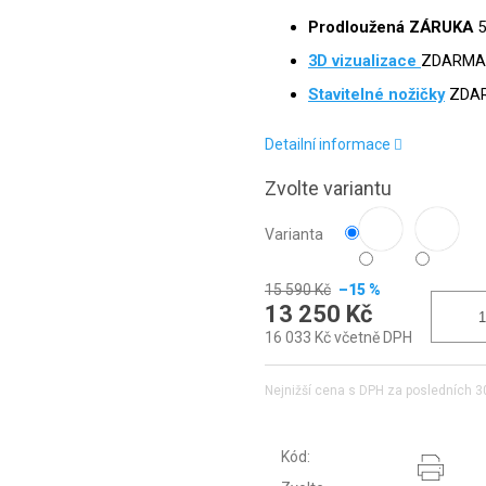
Prodloužená ZÁRUKA
5
3D
vizualizace
ZDARMA
Stavitelné nožičky
ZDA
Detailní informace
Zvolte variantu
Varianta
15 590 Kč
–15 %
13 250 Kč
16 033 Kč včetně DPH
Nejnižší cena s DPH za posledních 3
Kód: