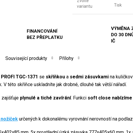
Zvolte
Tisk
variantu
VÝMĚNA 
FINANCOVÁNÍ
DO 30 DNŮ
BEZ PŘEPLATKU
IČ
Související produkty
Přílohy
a PROFI TGC-1371
se
skříňkou
a
sedmi zásuvkami
na kuličkov
k.
V této skříňce uskladníte jak drobné, dlouhé tak větší nářadí.
zajišťuje
plynulé a tiché zavírání
. Funkci
soft close nabízíme
 nožiček
určených k dokonalému vyrovnání nerovností na podlaz
45x402x85 mm, 5x prostřední úzká zásuvka 777x405x60 mm, 1x