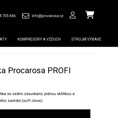
4 705 666
info@procarosa.cz
Nákupní košík
MATY
KOMPRESORY A VZDUCH
STROJNÍ VYBAVENÍ
B
ňka Procarosa PROFI
říňka se sedmi zásuvkami, jednou skříňkou
a
ho zavírání (soft close).