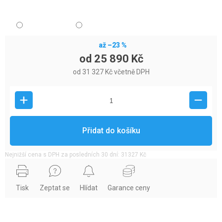
až –23 %
od
25 890 Kč
od
31 327 Kč
včetně DPH
Přidat do košíku
Nejnižší cena s DPH za posledních 30 dní: 31327 Kč
Tisk
Zeptat se
Hlídat
Garance ceny