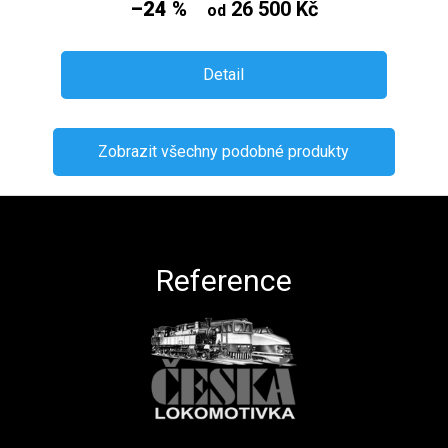
–24 %
26 500 Kč
od
Detail
Zobrazit všechny podobné produkty
Zápatí
Reference