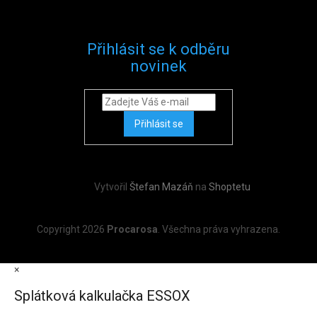
Přihlásit se k odběru
novinek
Přihlásit se
Vytvořil
Štefan Mazáň
na
Shoptetu
Copyright 2026
Procarosa
. Všechna práva vyhrazena.
×
Splátková kalkulačka ESSOX