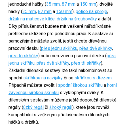
jednoduché háčky (
35 mm
,
87 mm
a
150 mm
), dvojité
háčky (
35 mm
,
87 mm
a
150 mm
),
police na spreje
,
držák na maticové klíče
,
držák na šroubováky
a
další.
Díky příslušenství budete mít veškeré nářadí krásně
přehledně uklizené pro pohodlnou práci. K sestavě si
samozřejmě můžete zvolit, jestli chcete dřevěnou
pracovní desku (
přes jednu skříňku
,
přes dvě skříňky
,
přes tři skříňky
) nebo nerezovou pracovní desku (
přes
jednu skříňku
,
přes dvě skříňky
,
přes tři skříňky
).
Základní dílenské sestavy lze také nakombinovat se
spodní
skříňkou na navijáky
či se
skříňkou s dřezem
.
Případně můžete zvolit i
spodní širokou skříňku
a
horní
závěsnou širokou skříňku
s výklopnými dvířky. K
dílenským sestavám můžeme ještě doporučit dílenské
regály (
úzký regál
či
široký regál
), které jsou rovněž
kompatibilní s veškerým příslušenstvím dílenských
háčků a držáků.