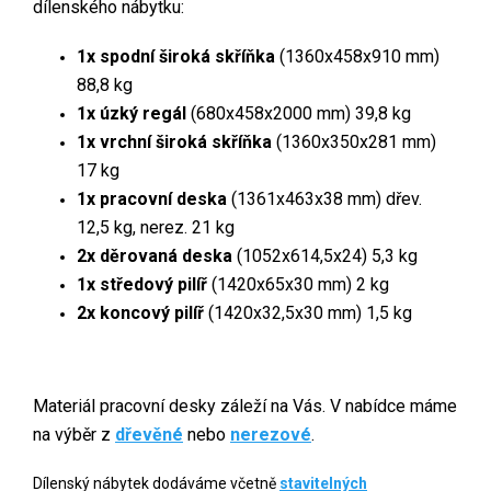
dílenského nábytku:
1x
spodní široká skříňka
(1360x458x910 mm)
88,8 kg
1x
úzký regál
(680x458x2000 mm) 39,8 kg
1x vrchní široká skříňka
(1360x350x281 mm)
17 kg
1x pracovní deska
(1361x463x38 mm) dřev.
12,5 kg, nerez. 21 kg
2x
děrovaná deska
(1052x614,5x24) 5,3 kg
1x středový pilíř
(1420x65x30 mm) 2 kg
2x
koncový pilíř
(1420x32,5x30 mm) 1,5 kg
Materiál pracovní desky záleží na Vás. V nabídce máme
na výběr z
dřevěné
nebo
nerezové
.
Dílenský nábytek dodáváme včetně
stavitelných