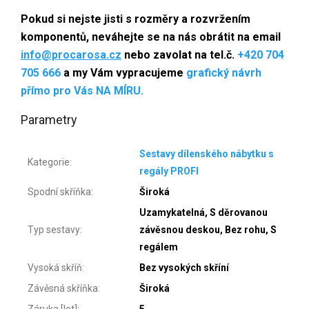
P
okud si nejste jisti s rozměry a rozvržením
komponentů, neváhejte se na nás obrátit
na email
info@procarosa.cz
nebo zavolat na tel.č.
+420 704
705 666
a my Vám vypracujeme
grafický návrh
přímo pro Vás NA MÍRU.
Parametry
Sestavy dílenského nábytku s
Kategorie
:
regály PROFI
Spodní skříňka
:
Široká
Uzamykatelná, S děrovanou
Typ sestavy
:
závěsnou deskou, Bez rohu, S
regálem
Vysoká skříň
:
Bez vysokých skříní
Závěsná skříňka
:
Široká
Záruka [let]
:
5