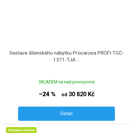
Sestava dílenského nábytku Procarosa PROFI TGC-
1371-TJA ...
SKLADEM na naší provozovně
–24 %
30 820 Kč
od
Detail
Doprava zdarma