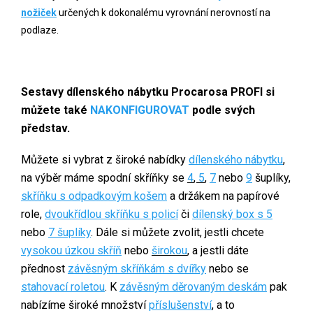
nožiček
určených k dokonalému vyrovnání nerovností na
podlaze.
Sestavy dílenského nábytku Procarosa PROFI si
můžete také
NAKONFIGUROVAT
podle svých
představ.
Můžete si vybrat z široké nabídky
dílenského nábytku
,
na výběr máme spodní skříňky se
4
,
5
,
7
nebo
9
šuplíky,
skříňku s odpadkovým košem
a držákem na papírové
role,
dvoukřídlou skříňku s policí
či
dílenský box s 5
nebo
7 šuplíky
. Dále si můžete zvolit, jestli chcete
vysokou úzkou skříň
nebo
širokou
,
a jestli dáte
přednost
závěsným skříňkám s dvířky
nebo se
stahovací roletou
. K
závěsným děrovaným deskám
pak
nabízíme široké množství
příslušenství
, a to