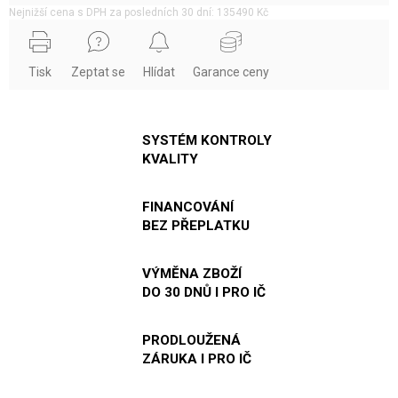
Nejnižší cena s DPH za posledních 30 dní: 135490 Kč
Tisk
Zeptat se
Hlídat
Garance ceny
SYSTÉM KONTROLY
KVALITY
FINANCOVÁNÍ
BEZ PŘEPLATKU
VÝMĚNA ZBOŽÍ
DO 30 DNŮ I PRO IČ
PRODLOUŽENÁ
ZÁRUKA I PRO IČ