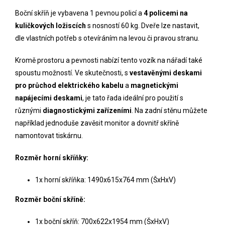
Boční skříň je vybavena 1 pevnou policí a
4
policemi na
kuličkových ložiscích
s nosností 60 kg. Dveře
lze nastavit,
dle vlastních potřeb s otevíráním na levou či pravou stranu.
Kromě prostoru a pevnosti nabízí tento vozík na nářadí také
spoustu možností. Ve skutečnosti, s
vestavěnými deskami
pro průchod elektrického kabelu
a
magnetickými
napájecími deskami
, je tato řada ideální pro použití s ​​
různými
diagnostickými zařízeními
. Na zadní stěnu můžete
například jednoduše zavěsit monitor a dovnitř skříně
namontovat tiskárnu.
Rozměr horní skříňky:
1x horní skříňka: 1490x615x764 mm (ŠxHxV)
Rozměr boční skříně:
1x boční skříň: 700x622x1954 mm (ŠxHxV)