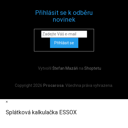
Přihlásit se k odběru
novinek
Přihlásit se
Vytvořil
Štefan Mazáň
na
Shoptetu
Copyright 2026
Procarosa
. Všechna práva vyhrazena.
×
Splátková kalkulačka ESSOX