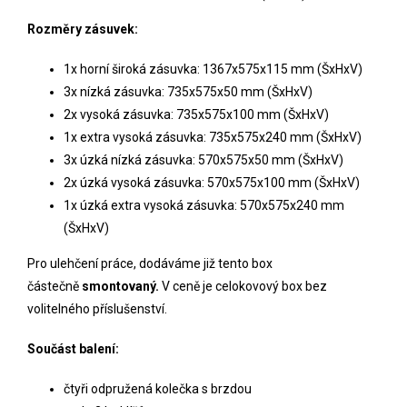
Rozměry zásuvek:
1x horní široká zásuvka: 1367x575x115 mm (ŠxHxV)
3x nízká zásuvka: 735x575x50 mm (ŠxHxV)
2x vysoká zásuvka: 735x575x100 mm (ŠxHxV)
1x extra vysoká zásuvka: 735x575x240 mm (ŠxHxV)
3x úzká nízká zásuvka: 570x575x50 mm (ŠxHxV)
2x úzká vysoká zásuvka: 570x575x100 mm (ŠxHxV)
1x úzká extra vysoká zásuvka: 570x575x240 mm
(ŠxHxV)
Pro ulehčení práce, dodáváme již tento box
částečně
smontovaný.
V ceně je celokovový box bez
volitelného příslušenství.
Součást balení:
čtyři odpružená kolečka s brzdou