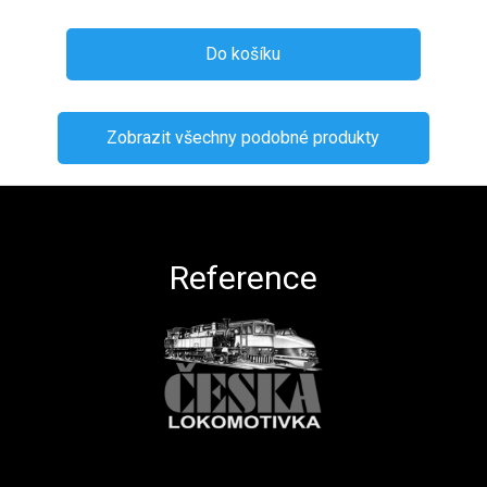
Do košíku
Zobrazit všechny podobné produkty
Zápatí
Reference