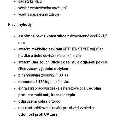
sada 2 ks klíčů
včetně vestavěného osvětlení
včetně napájecího zdroje
Hlavní výhody:
extrémně pevná konstrukce
z
dvoustěnné oceli
2x1,5
mm
systém
měkkého zavírání
KITCHEN STYLE zajišťuje
hladké a tiché
dovírání všech zásuvek
systém
One-touch Clicklok
zajišťuje
odjištění
po celé
šířce zásuvky
jedním dotykem
plně výsuvné
zásuvky (100 %)
nosnost až 120 kg
na zásuvku
extra silní pracovní deska z nerezové oceli,
odolná
proti promáčknutí, korozi a teplu
odpružená kola
s brzdou
robustní práškové lakování pro skvělý vzhled a
odolnost proti UV záření