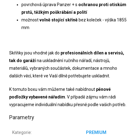
povrchová úprava
Panzer + s
ochranou proti otiskům
prstů, těžkým poškrábání a polití
možnost
volně stojící skříně
bez koleček
- výška 1855
mm
Skříňky jsou vhodné jak do
profesionálních dílen a servisů,
tak do garáží
na uskladnění ručního nářadí, nástrojů,
materiálů, vybraných součástek, dokumentace a mnoho
dalších věcí, které ve Vaší dílně potřebujete uskladnit.
K tomuto boxu vám můžeme také nabídnout
pěnové
podložky vybavené nářadím
. V případě zájmu vám rádi
vypracujeme individuální nabídku přesně podle vašich potřeb.
Parametry
Kategorie
:
PREMIUM