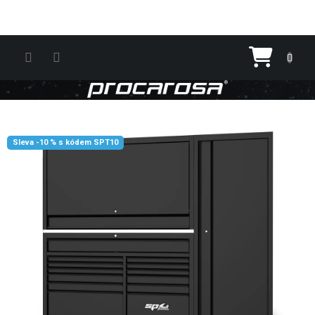
Přejít na obsah
Nákupn
Sleva -10 % s kódem SPT10