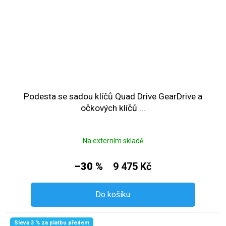
Podesta se sadou klíčů Quad Drive GearDrive a
očkových klíčů ...
Na externím skladě
–30 %
9 475 Kč
Do košíku
Sleva 3 % za platbu předem