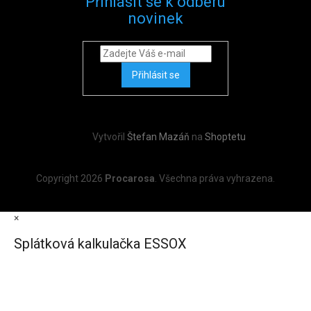
Přihlásit se k odběru
novinek
Přihlásit se
Vytvořil
Štefan Mazáň
na
Shoptetu
Copyright 2026
Procarosa
. Všechna práva vyhrazena.
×
Splátková kalkulačka ESSOX