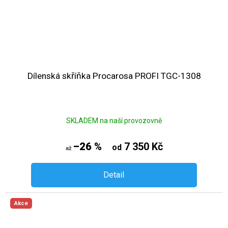
Dílenská skříňka Procarosa PROFI TGC-1308
SKLADEM na naší provozovně
–26 %
7 350 Kč
od
až
Detail
Akce