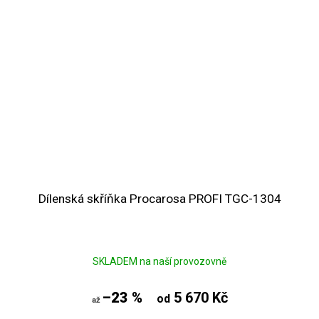
Dílenská skříňka Procarosa PROFI TGC-1304
SKLADEM na naší provozovně
–23 %
5 670 Kč
od
až