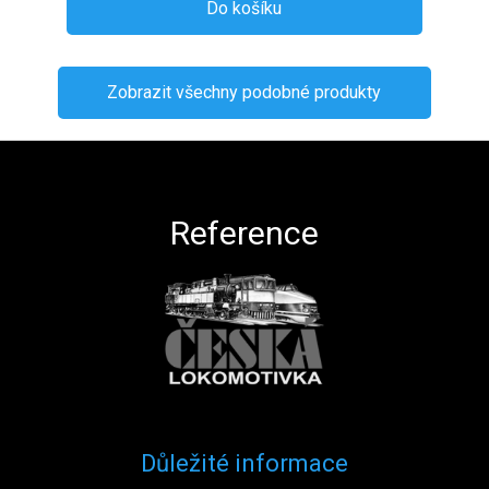
Do košíku
Zobrazit všechny podobné produkty
Zápatí
Reference
Důležité informace