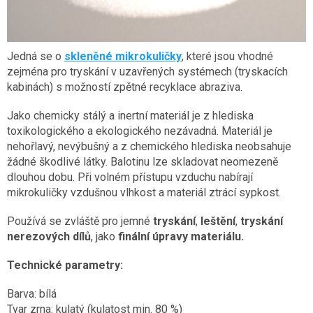
Jedná se o
skleněné mikrokuličky
, které jsou vhodné
zejména pro tryskání v uzavřených systémech (tryskacích
kabinách) s možností zpětné recyklace abraziva.
Jako chemicky stálý a inertní materiál je z hlediska
toxikologického a ekologického nezávadná. Materiál je
nehořlavý, nevýbušný a z chemického hlediska neobsahuje
žádné škodlivé látky. Balotinu lze skladovat neomezeně
dlouhou dobu. Při volném přístupu vzduchu nabírají
mikrokuličky vzdušnou vlhkost a materiál ztrácí sypkost.
Používá se zvláště pro jemné
tryskání
,
leštění
,
tryskání
nerezových dílů
, jako
finální úpravy materiálu.
Technické parametry:
Barva: bílá
Tvar zrna: kulatý (kulatost min. 80 %)