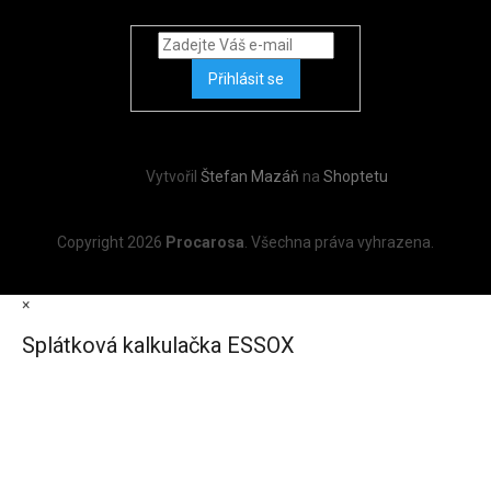
Přihlásit se
Vytvořil
Štefan Mazáň
na
Shoptetu
Copyright 2026
Procarosa
. Všechna práva vyhrazena.
×
Splátková kalkulačka ESSOX