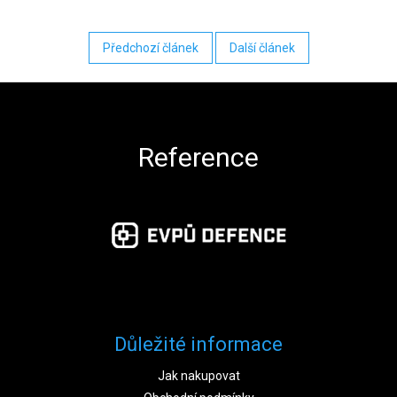
Předchozí článek
Další článek
Zápatí
Reference
Důležité informace
Jak nakupovat