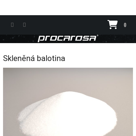
Přejít na obsah
Nákupn
Skleněná balotina