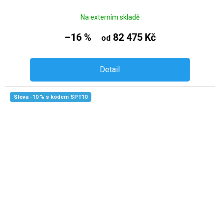
Na externím skladě
–16 %
82 475 Kč
od
Detail
Sleva -10 % s kódem SPT10