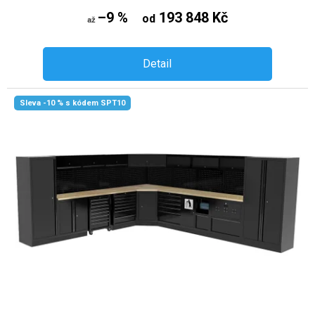
–9 %
193 848 Kč
od
až
Detail
Sleva -10 % s kódem SPT10