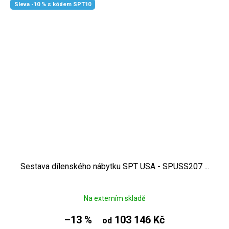
Sleva -10 % s kódem SPT10
Sestava dílenského nábytku SPT USA - SPUSS207 ...
Na externím skladě
–13 %
103 146 Kč
od