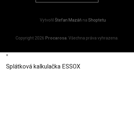
Vytvořil
Štefan Mazáň
na
Shoptetu
Copyright 2026
Procarosa
. Všechna práva vyhrazena.
×
Splátková kalkulačka ESSOX