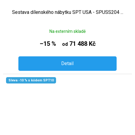
Sestava dílenského nábytku SPT USA - SPUSS204 ...
Na externím skladě
–15 %
71 488 Kč
od
Detail
Sleva -10 % s kódem SPT10