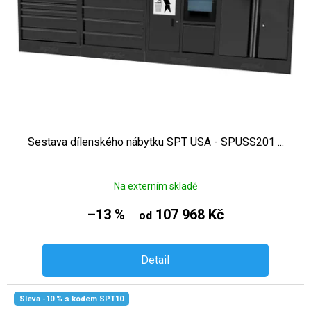
Sestava dílenského nábytku SPT USA - SPUSS201 ...
Na externím skladě
–13 %
107 968 Kč
od
Detail
Sleva -10 % s kódem SPT10