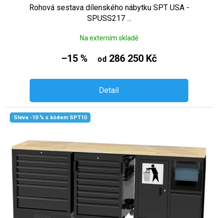
Rohová sestava dílenského nábytku SPT USA -
SPUSS217 ...
Na externím skladě
–15 %
286 250 Kč
od
Detail
Sleva -10 % s kódem SPT10