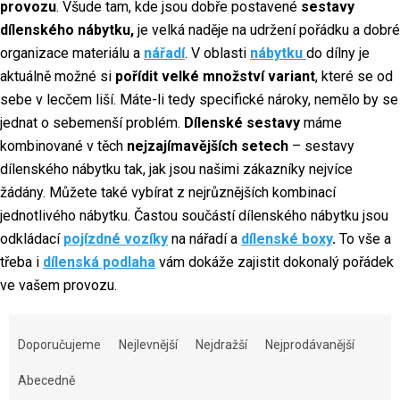
provozu
. Všude tam, kde jsou dobře postavené
sestavy
dílenského nábytku,
je velká naděje na udržení pořádku a dobré
organizace materiálu a
nářadí
. V oblasti
nábytku
do dílny je
aktuálně možné si
pořídit velké množství variant
, které se od
sebe v lecčem liší. Máte-li tedy specifické nároky, nemělo by se
jednat o sebemenší problém.
Dílenské sestavy
máme
kombinované v těch
nejzajímavějších setech
– sestavy
dílenského nábytku tak, jak jsou našimi zákazníky nejvíce
žádány. Můžete také vybírat z nejrůznějších kombinací
jednotlivého nábytku. Častou součástí dílenského nábytku jsou
odkládací
pojízdné vozíky
na nářadí a
dílenské boxy
.
To vše a
třeba i
dílenská podlaha
vám dokáže zajistit dokonalý pořádek
ve vašem provozu.
Řazení produktů
Doporučujeme
Nejlevnější
Nejdražší
Nejprodávanější
Abecedně