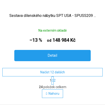
Sestava dílenského nábytku SPT USA - SPUSS209 ...
Na externím skladě
–13 %
148 984 Kč
od
Detail
Načíst 12 dalších
Stránkování
1
2
Ovládací prvky výpisu
24
položek celkem
Nahoru