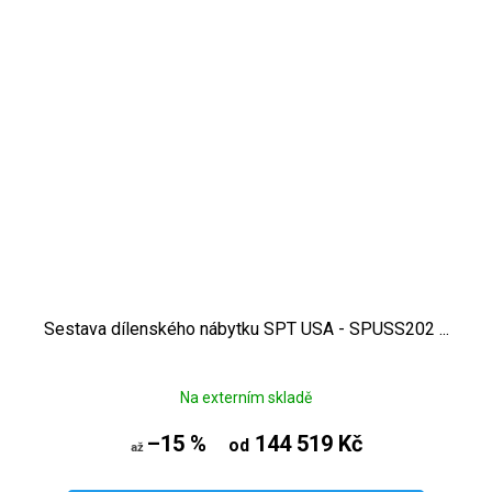
Sestava dílenského nábytku SPT USA - SPUSS202 ...
Na externím skladě
–15 %
144 519 Kč
od
až