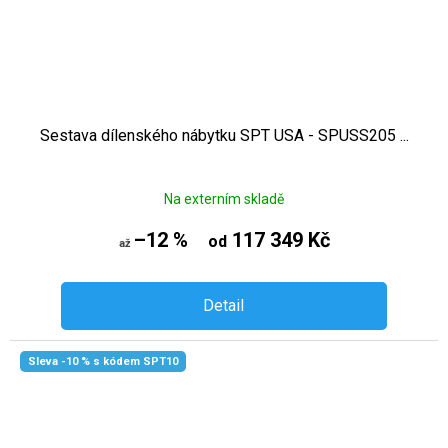
Sestava dílenského nábytku SPT USA - SPUSS205 ...
Na externím skladě
–12 %
117 349 Kč
od
až
Detail
Sleva -10 % s kódem SPT10