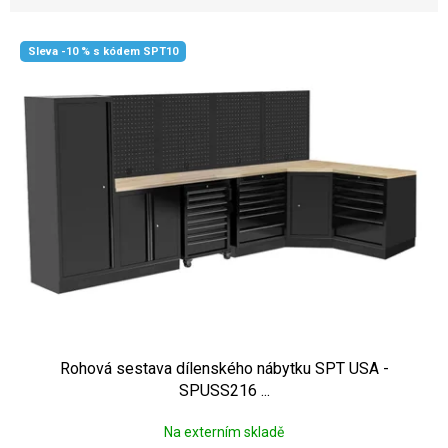
Výpis produktů
Sleva -10 % s kódem SPT10
Rohová sestava dílenského nábytku SPT USA -
SPUSS216 ...
Na externím skladě