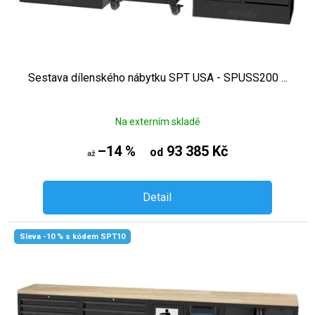
Sestava dílenského nábytku SPT USA - SPUSS200 ...
Na externím skladě
–14 %
93 385 Kč
od
až
Detail
Sleva -10 % s kódem SPT10