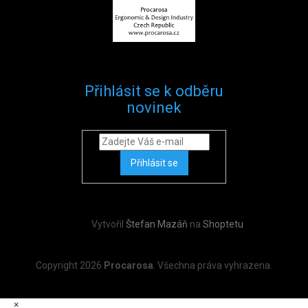
Přihlásit se k odběru
novinek
Přihlásit se
Vytvořil
Štefan Mazáň
na
Shoptetu
Copyright 2026
Procarosa
. Všechna práva vyhrazena.
×