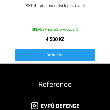
SET 4 - příslušenství k pískovaní
SKLADEM na naší provozovně
4 500 Kč
Do košíku
Zápatí
Reference