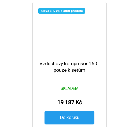
Sleva 3 % za platbu předem
Vzduchový kompresor 160 l
pouze k setům
SKLADEM
19 187 Kč
Do košíku