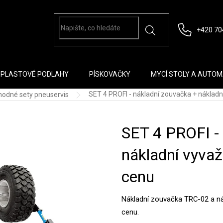
+420 70
PLASTOVÉ PODLAHY
PÍSKOVAČKY
MYCÍ STOLY A AUTO
SET 4 PROFI - nákladní zouvačka + náklad
hodné sety pneuservis
SET 4 PROFI -
nákladní vyva
cenu
Nákladní zouvačka TRC-02 a n
cenu.