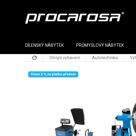
Přejít na obsah
DÍLENSKÝ NÁBYTEK
PRŮMYSLOVÝ NÁBYTEK
Strojní vybavení
Autotechnika
Vý
Domů
Sleva 3 % za platbu předem