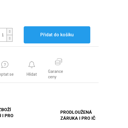
Přidat do košíku
Garance
eptat se
Hlídat
ceny
ZBOŽÍ
PRODLOUŽENÁ
 I PRO
ZÁRUKA I PRO IČ