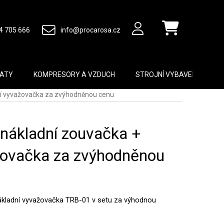
4 705 666
info@procarosa.cz
Nákupní košík
MATY
KOMPRESORY A VZDUCH
STROJNÍ VYBAVENÍ
B
ní vyvažovačka za zvýhodněnou cenu
 nákladní zouvačka +
žovačka za zvýhodněnou
ákladní vyvažovačka TRB-01 v setu za výhodnou