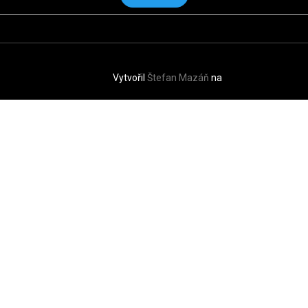
Vytvořil
Štefan Mazáň
na