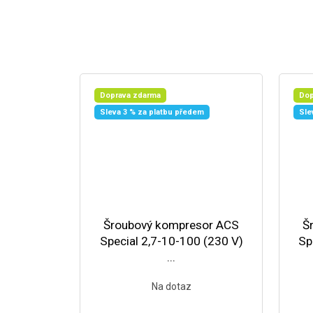
Doprava zdarma
Dop
Sleva 3 % za platbu předem
Sle
Šroubový kompresor ACS
Š
Special 2,7-10-100 (230 V)
Sp
...
Na dotaz