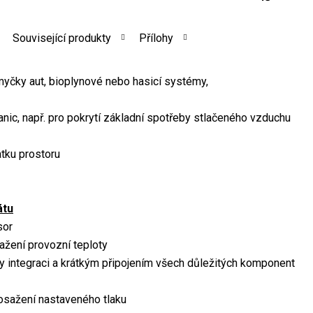
Související produkty
Přílohy
 myčky aut, bioplynové nebo hasicí systémy,
tanic, např. pro pokrytí základní spotřeby stlačeného vzduchu
atku prostoru
átu
sor
ažení provozní teploty
y integraci a krátkým připojením všech důležitých komponent
osažení nastaveného tlaku