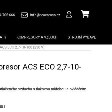
4 705 666
info@procarosa.cz
Nákupní košík
MATY
KOMPRESORY A VZDUCH
STROJNÍ VYBAVENÍ
B
ACS ECO 2,7-10-100 (230 V)
resor ACS ECO 2,7-10-
stlačeného vzduchu s tlakovou nádobou a ovládáním
0 l