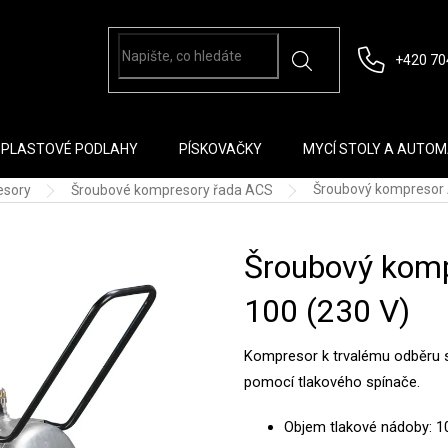
+420 70
PLASTOVÉ PODLAHY
PÍSKOVAČKY
MYCÍ STOLY A AUTO
Šroubový kompresor 
esory
Šroubové kompresory řada ACS
Šroubový komp
100 (230 V)
Kompresor k trvalému odběru 
pomocí tlakového spínače.
Objem tlakové nádoby: 10