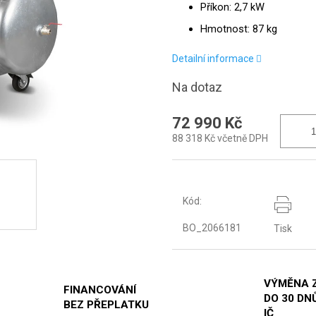
Příkon: 2,7 kW
Hmotnost: 87 kg
Detailní informace
Na dotaz
72 990 Kč
88 318 Kč včetně DPH
Kód:
BO_2066181
Tisk
VÝMĚNA 
FINANCOVÁNÍ
DO 30 DNŮ
BEZ PŘEPLATKU
IČ