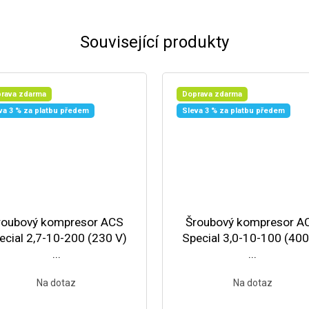
Související produkty
rava zdarma
Doprava zdarma
va 3 % za platbu předem
Sleva 3 % za platbu předem
roubový kompresor ACS
Šroubový kompresor A
ecial 2,7-10-200 (230 V)
Special 3,0-10-100 (400
...
...
Na dotaz
Na dotaz