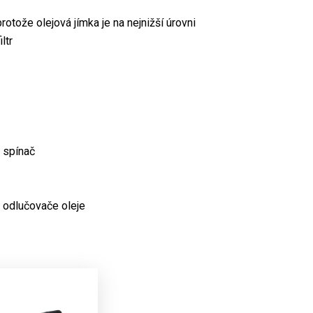
rotože olejová jímka je na nejnižší úrovni
ltr
 spínač
 odlučovače oleje