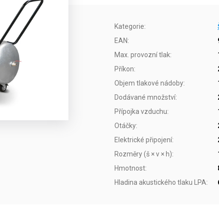
Kategorie
:
EAN
:
Max. provozní tlak
:
Příkon
:
Objem tlakové nádoby
:
Dodávané množství
:
Přípojka vzduchu
:
Otáčky
:
Elektrické připojení
:
Rozměry (š × v × h)
:
Hmotnost
:
Hladina akustického tlaku LPA
: