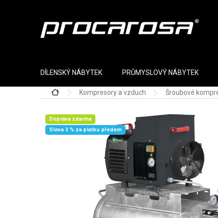
Přejít na obsah
DÍLENSKÝ NÁBYTEK
PRŮMYSLOVÝ NÁBYTEK
Kompresory a vzduch
Šroubové kompr
Domů
Doprava zdarma
Sleva 3 % za platbu předem