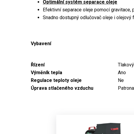
Optimální systém separace oleje
Efektivní separace oleje pomocí gravitace, p
Snadno dostupný odlučovač oleje i olejový fi
Vybavení
Řízení
Tlakový
Výměník tepla
Ano
Regulace teploty oleje
Ne
Úprava stlačeného vzduchu
Patrona