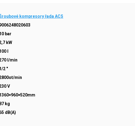
Šroubové kompresory řada ACS
9006248020603
10 bar
2,7 kW
100 l
270 l/min
1/2 "
2800ot/min
230 V
1360×960×520mm
87 kg
65 dB(A)