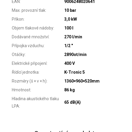
EAN
:
9006248020641
Max. provozní tlak
:
10 bar
Příkon
:
3,0 kW
Objem tlakové nádoby
:
100 l
Dodávané množství
:
270 l/min
Přípojka vzduchu
:
1/2 "
Otáčky
:
2890ot/min
Elektrické připojení
:
400 V
Řídící jednotka
:
K-Tronic 5
Rozměry (š × v × h)
:
1360×960×520mm
Hmotnost
:
86 kg
Hladina akustického tlaku
65 dB(A)
LPA
: