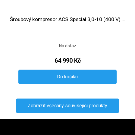
Šroubový kompresor ACS Special 3,0-10 (400 V) ...
Na dotaz
64 990 Kč
Do košíku
Zobrazit všechny související produkty
Zápatí