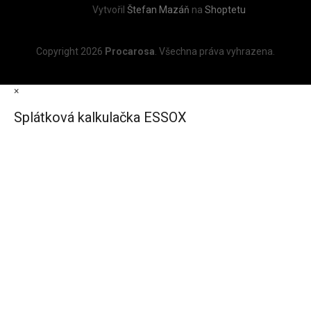
Vytvořil
Štefan Mazáň
na
Shoptetu
Copyright 2026
Procarosa
. Všechna práva vyhrazena.
×
Splátková kalkulačka ESSOX