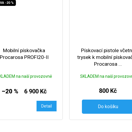
VA -20 %
Mobilní pískovačka
Pískovací pistole včet
Procarosa PROFI20-II
trysek k mobilní pískova
Procarosa ...
KLADEM na naší provozovně
SKLADEM na naší provozov
800 Kč
–20 %
6 900 Kč
Detail
Do košíku