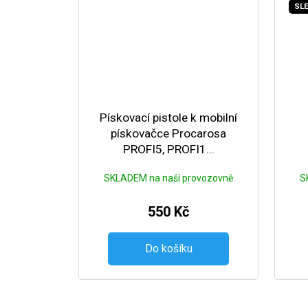
SLE
Pískovací pistole k mobilní
pískovačce Procarosa
PROFI5, PROFI1...
SKLADEM na naší provozovně
S
550 Kč
Do košíku