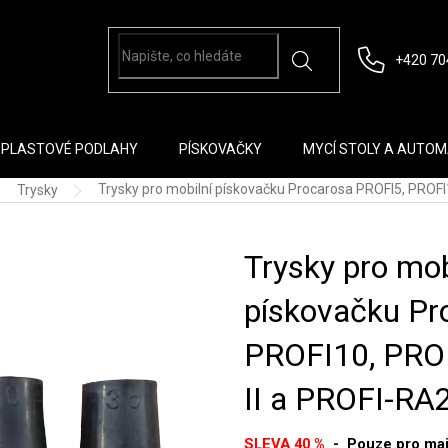
+420 70
PLASTOVÉ PODLAHY
PÍSKOVAČKY
MYCÍ STOLY A AUTO
Trysky pro mobilní pískovačku Procarosa PROFI5, PROFI
Trysky
Trysky pro mob
pískovačku Pr
PROFI10, PROF
II a PROFI-RA
SLEVA 40 %
- Pouze pro maj