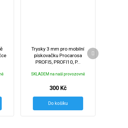
ně
Trysky 3 mm pro mobilní
Další produkt
čce
pískovačku Procarosa
PROFI5, PROFI10, P...
ně
SKLADEM na naší provozovně
300 Kč
Do košíku