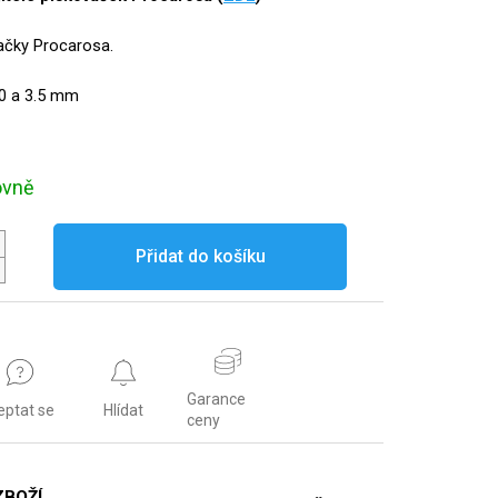
ačky Procarosa.
3.0 a 3.5 mm
ovně
Přidat do košíku
Garance
eptat se
Hlídat
ceny
ZBOŽÍ