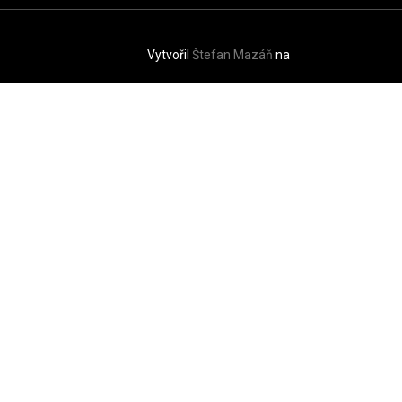
Vytvořil
Štefan Mazáň
na