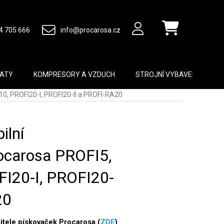
4 705 666
info@procarosa.cz
Nákupní košík
MATY
KOMPRESORY A VZDUCH
STROJNÍ VYBAVENÍ
B
10, PROFI20-I, PROFI20-II a PROFI-RA20
ilní
ocarosa PROFI5,
I20-I, PROFI20-
20
itele pískovaček Procarosa (
ZDE
)