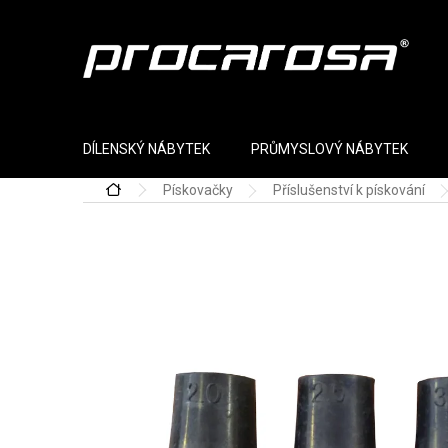
Přejít na obsah
DÍLENSKÝ NÁBYTEK
PRŮMYSLOVÝ NÁBYTEK
Pískovačky
Příslušenství k pískování
Domů