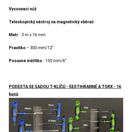
Vysouvací nůž
Teleskopický nástroj na magnetický sběrač
Metr
-
3 m x 16 mm
Pravítko
– 300 mm/12”
Posuvné měřítko
- 150 mm/6”
PODESTA SE SADOU T-KLÍČŮ - ŠESTIHRANNÉ A TORX - 16
kusů