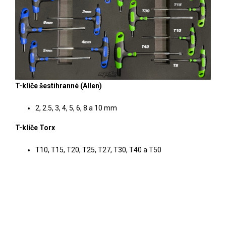
T-klíče šestihranné (Allen)
2, 2.5, 3, 4, 5, 6, 8 a 10 mm
T-klíče Torx
T10, T15, T20, T25, T27, T30, T40 a T50