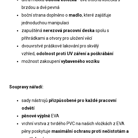
brzdou a dvě pevná
boční strana doplněno o
madlo
, které zajišťuje
jednoduchou manipulaci
zapuštěná
nerezová pracovní deska
spolu s
přihrádkami a otvory pro uložení věcí
dvouvrstvé práškové lakování pro skvělý
vzhled,
odolnost proti UV záření a poškrábání
možnost zakoupení
vybaveného vozíku
Soupravy nářadí:
sady nástrojů
přizpůsobené pro každé pracovní
odvětí
pěnové výplně
EVA
vrchní vrstva z tvrdého PVC na našich vložkách z EVA
pěny poskytuje
maximální ochranu proti nečistotám a