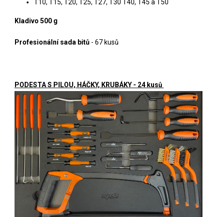
T10, T15, T20, T25, T27, T30 T40, T45 a T50
Kladivo 500 g
Profesionální sada bitů
- 67 kusů
PODESTA S PILOU, HÁČKY, KRUBÁKY - 24 kusů