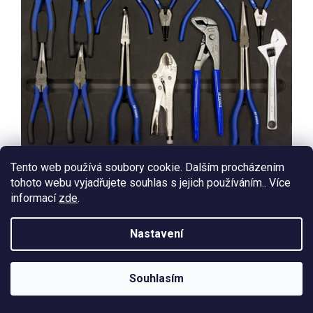
Sada kleští
Tento web používá soubory cookie. Dalším procházením
tohoto webu vyjadřujete souhlas s jejich používáním.. Více
Kombinované kleště 200 mm
informací
zde
.
Telefonní kleště 200 mm
Štípací kleště 200 mm
Nastavení
Kleště na vodní pumpu 250 mm
Nastavitelný klíč
- 250 mm
Souhlasím
Kleště na vodní čerpadlo