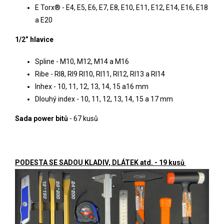
E Torx® - E4, E5, E6, E7, E8, E10, E11, E12, E14, E16, E18
a E20
1/2” hlavice
Spline - M10, M12, M14 a M16
Ribe - RI8, RI9 RI10, RI11, RI12, RI13 a RI14
Inhex - 10, 11, 12, 13, 14, 15 a16 mm
Dlouhý index - 10, 11, 12, 13, 14, 15 a 17 mm
Sada power bitů
- 67 kusů
PODESTA SE SADOU KLADIV, DLÁTEK atd. - 19 kusů