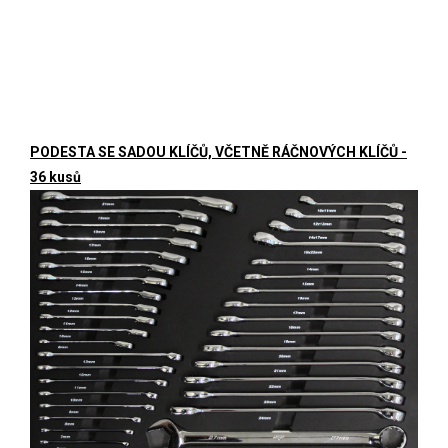
PODESTA SE SADOU KLÍČŮ, VČETNĚ RÁČNOVÝCH KLÍČŮ -
36 kusů