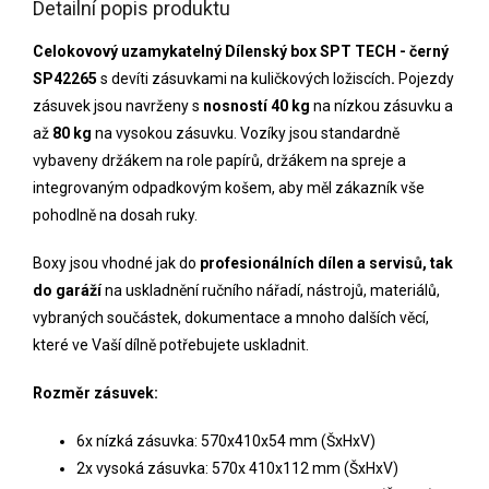
Detailní popis produktu
Celokovový uzamykatelný Dílenský box SPT TECH - černý
SP42265
s devíti zásuvkami na kuličkových ložiscích
.
Pojezdy
zásuvek jsou navrženy s
nosností 40 kg
na nízkou zásuvku a
až
80 kg
na vysokou zásuvku. Vozíky jsou standardně
vybaveny držákem na role papírů, držákem na spreje a
integrovaným odpadkovým košem, aby měl zákazník vše
pohodlně na dosah ruky.
Boxy jsou vhodné jak do
profesionálních dílen a servisů, tak
do garáží
na uskladnění ručního nářadí, nástrojů, materiálů,
vybraných součástek, dokumentace a mnoho dalších věcí,
které ve Vaší dílně potřebujete uskladnit.
Rozměr zásuvek:
6x nízká zásuvka: 570x410x54 mm (ŠxHxV)
2x vysoká zásuvka: 570x 410x112 mm (ŠxHxV)