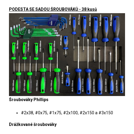
PODESTA SE SADOU ŠROUBOVÁKŮ - 38 kusů
Šroubováky Phillips
#2x38, #0x75, #1x75, #2x100, #2x150 a #3x150
Drážkované šroubováky