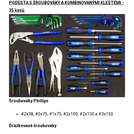
PODESTA S ŠROUBOVÁKY A KOMBINOVANÝMI KLEŠTĚMI -
35 kusů
Šroubováky Phillips
#2x38, #0x75, #1x75, #2x100, #2x150 a #3x150
Drážkované šroubováky