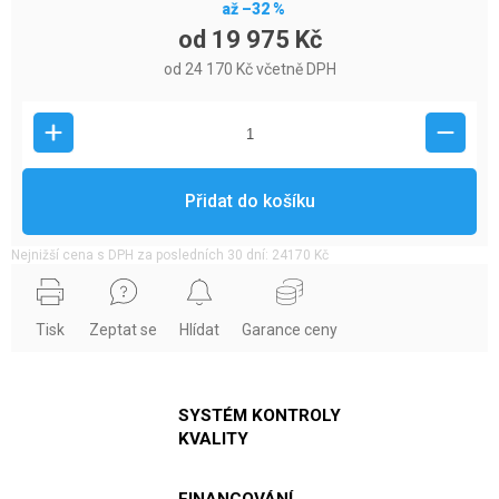
až –32 %
od
19 975 Kč
od
24 170 Kč
včetně DPH
Přidat do košíku
Nejnižší cena s DPH za posledních 30 dní: 24170 Kč
Tisk
Zeptat se
Hlídat
Garance ceny
SYSTÉM KONTROLY
KVALITY
FINANCOVÁNÍ