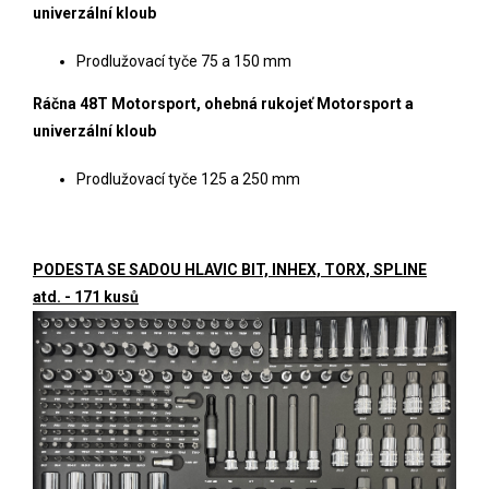
univerzální kloub
Prodlužovací tyče 75 a 150 mm
Ráčna 48T Motorsport, ohebná rukojeť Motorsport a
univerzální kloub
Prodlužovací tyče 125 a 250 mm
PODESTA SE SADOU HLAVIC BIT, INHEX, TORX, SPLINE
atd. - 171 kusů