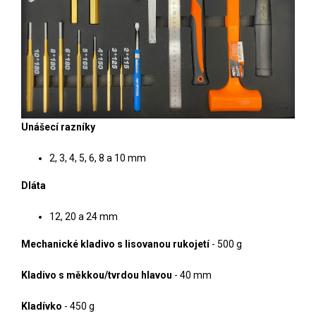
Unášecí razníky
2, 3, 4, 5, 6, 8 a 10 mm
Dláta
12, 20 a 24 mm
Mechanické kladivo s lisovanou rukojetí
- 500 g
Kladivo s měkkou/tvrdou hlavou
- 40 mm
Kladívko
- 450 g