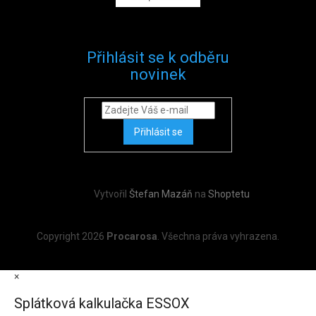
Přihlásit se k odběru
novinek
Přihlásit se
Vytvořil
Štefan Mazáň
na
Shoptetu
Copyright 2026
Procarosa
. Všechna práva vyhrazena.
×
Splátková kalkulačka ESSOX