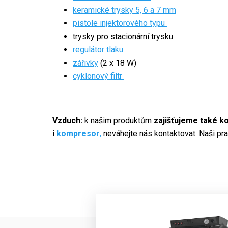
keramické trysky 5, 6 a 7 mm
pistole injektorového typu
trysky pro stacionární trysku
regulátor tlaku
zářivky
(2 x 18 W)
cyklonový filtr
Vzduch:
k našim produktům
zajišťujeme také 
i
kompresor
,
neváhejte nás kontaktovat. Naši pr