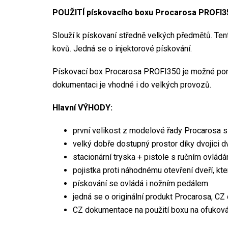
POUŽITÍ pískovacího boxu Procarosa PROFI3
Slouží k pískovaní středně velkých předmětů. Ten
kovů. Jedná se o injektorové pískování.
Pískovací box Procarosa PROFI350 je možné p
dokumentaci je vhodné i do velkých provozů.
Hlavní VÝHODY:
první velikost z modelové řady Procarosa 
velký dobře dostupný prostor díky dvojici d
stacionární tryska + pistole s ručním ovlád
pojistka proti náhodnému otevření dveří, kt
pískování se ovládá i nožním pedálem
jedná se o originální produkt Procarosa, CZ
CZ dokumentace na použití boxu na ofuková