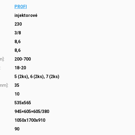
PROFI
injektorové
230
3/8
8,6
8,6
n]
:
200-700
:
18-20
5 (2ks), 6 (2ks), 7 (2ks)
[mm]
:
35
10
535x565
945×605×605/380
1050x1700x910
90