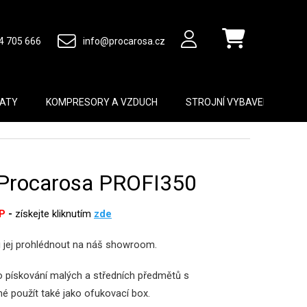
4 705 666
info@procarosa.cz
Nákupní košík
MATY
KOMPRESORY A VZDUCH
STROJNÍ VYBAVENÍ
B
 Procarosa PROFI350
P
-
získejte kliknutím
zde
si jej prohlédnout na náš showroom.
o pískování malých a středních předmětů s
 použít také jako ofukovací box.