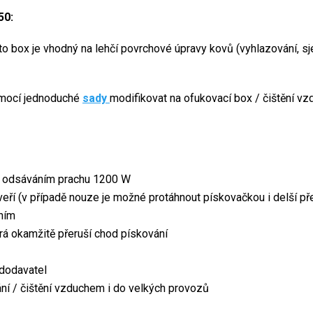
50:
to box je vhodný na lehčí povrchové úpravy kovů (vyhlazování, sj
omocí jednoduché
sady
modifikovat na ofukovací box / čištění v
s odsáváním prachu
1200 W
veří (v případě nouze je možné protáhnout pískovačkou i delší p
áním
erá okamžitě přeruší chod pískování
 dodavatel
ní / čištění vzduchem i do velkých provozů