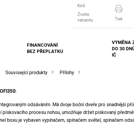
Kód:
Zvolte
Tisk
variantu
VÝMĚNA 
FINANCOVÁNÍ
DO 30 DNŮ
BEZ PŘEPLATKU
IČ
Související produkty
Přílohy
OFI350:
ntegrovaným odsáváním. Má dvoje boční dveře pro snadnější příst
ádání pískovacího procesu nohou, umožňuje držet pískovaný před
í panel boxu je vybaven vypínačem, spínačem světel, spínačem ods