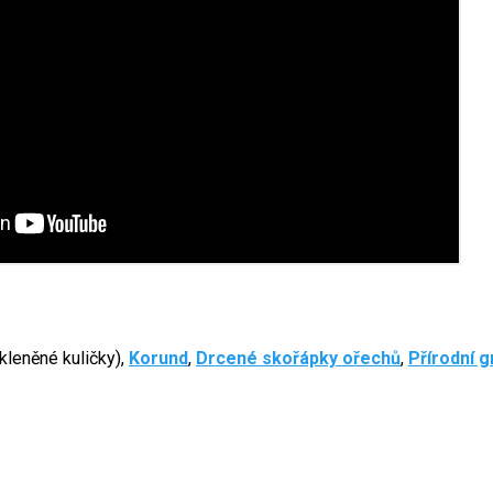
kleněné kuličky),
Korund
,
Drcené skořápky ořechů
,
Přírodní g