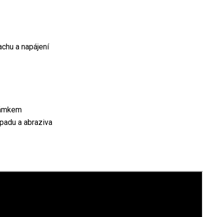
achu a napájení
 zámkem
padu a abraziva