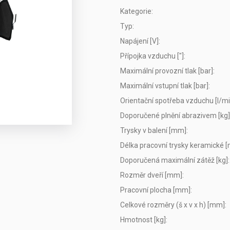
Kategorie
:
Typ
:
Napájení [V]
:
Přípojka vzduchu ["]
:
Maximální provozní tlak [bar]
:
Maximální vstupní tlak [bar]
:
Orientační spotřeba vzduchu [l/mi
Doporučené plnění abrazivem [kg]
Trysky v balení [mm]
:
Délka pracovní trysky keramické 
Doporučená maximální zátěž [kg]
:
Rozměr dveří [mm]
:
Pracovní plocha [mm]
:
Celkové rozměry (š x v x h) [mm]
:
Hmotnost [kg]
: