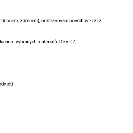
ednocení, zdrsnění),
odstraňování povrchové rzi z
zduchem vybraných materiálů. Díky CZ
ředmět)