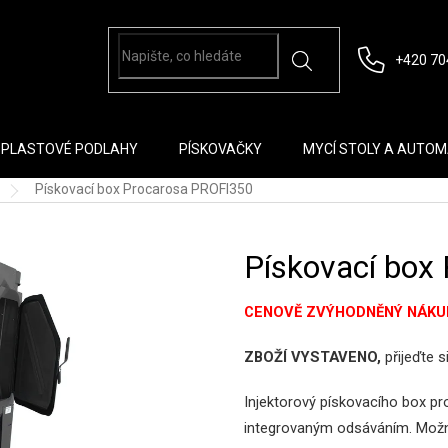
+420 70
PLASTOVÉ PODLAHY
PÍSKOVAČKY
MYCÍ STOLY A AUTO
Pískovací box Procarosa PROFI350
Pískovací box
CENOVĚ ZVÝHODNĚNÝ NÁKU
ZBOŽÍ VYSTAVENO,
přijeďte 
Injektorový pískovacího box pr
integrovaným odsáváním. Možné