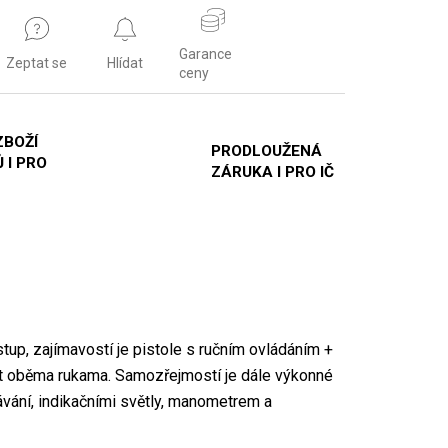
Garance
Zeptat se
Hlídat
ceny
ZBOŽÍ
PRODLOUŽENÁ
 I PRO
ZÁRUKA I PRO IČ
up, zajímavostí je pistole s ručním ovládáním +
mět oběma rukama. Samozřejmostí je dále výkonné
ávání, indikačními světly, manometrem a