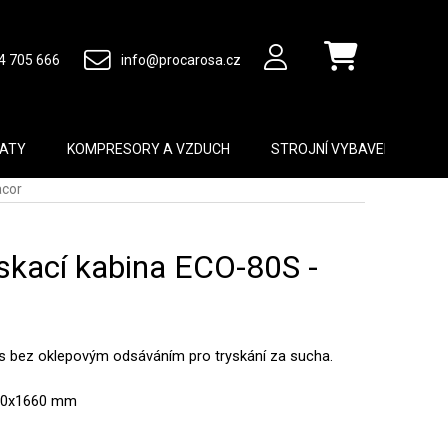
4 705 666
info@procarosa.cz
Nákupní košík
MATY
KOMPRESORY A VZDUCH
STROJNÍ VYBAVENÍ
B
acor
yskací kabina ECO-80S -
a s bez oklepovým odsáváním pro tryskání za sucha.
680x1660 mm