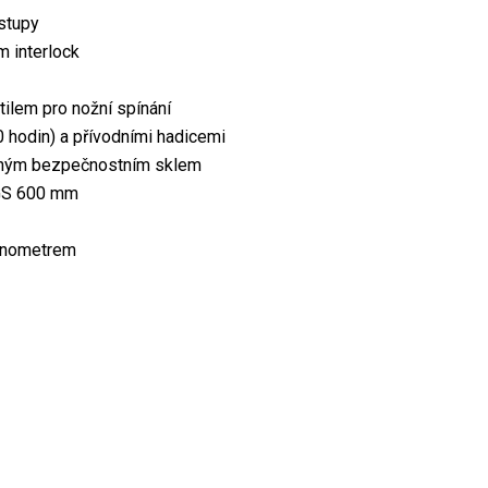
stupy
 interlock
ilem pro nožní spínání
0 hodin) a přívodními hadicemi
anným bezpečnostním sklem
RGS 600 mm
manometrem