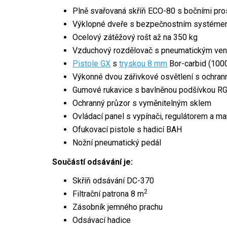
Plně svařovaná skříň ECO-80 s bočními pro
Výklopné dveře s bezpečnostním systémem
Ocelový zátěžový rošt až na 350 kg
Vzduchový rozdělovač s pneumatickým vent
Pistole GX
s
tryskou 8 mm
Bor-carbid (100
Výkonné dvou zářivkové osvětlení s ochr
Gumové rukavice s bavlněnou podšívkou 
Ochranný průzor s vyměnitelným sklem
Ovládací panel s vypínači, regulátorem a 
Ofukovací pistole s hadicí BAH
Nožní pneumatický pedál
Součástí odsávání je:
Skříň odsávání DC-370
2
Filtrační patrona 8 m
Zásobník jemného prachu
Odsávací hadice