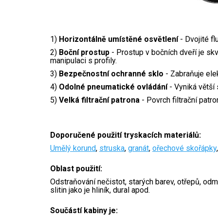
1)
Horizontálně umístěné osvětlení
-
Dvojité fl
2)
Boční prostup
-
Prostup v bočních dveří je skv
manipulaci s profily.
3)
Bezpečnostní ochranné sklo
-
Zabraňuje elek
4)
Odolné pneumatické ovládání
-
Vyniká větší 
5)
Velká filtrační patrona
- Povrch filtrační patr
Doporučené použití tryskacích materiálů:
Umělý korund
,
struska
,
granát
,
ořechové skořápky
,
Oblast použití:
Odstraňování nečistot, starých barev, otřepů, odm
slitin jako je hliník, dural apod.
Součástí kabiny je: