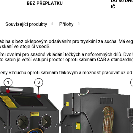
DO 30 DNŮ
BEZ PŘEPLATKU
IČ
Související produkty
Přílohy
kabina s bez oklepovým odsáváním pro tryskání za sucha. Má er
yskání ve stoje či vsedě.
ími dveřmi pro snadné vkládání těžkých a nefor
emných dílů. Dveř
hto kabin je větší vstupní prostor oproti kabinám CAB a standard
čený vzduchu oproti kabinám tlakovým a možnost pracovat už od t