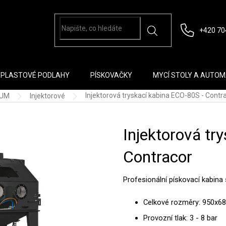
+420 70
PLASTOVÉ PODLAHY
PÍSKOVAČKY
MYCÍ STOLY A AUTO
Injektorová tryskací kabina ECO-80S - Contr
IUM
Injektorové
Injektorová tr
Contracor
Profesionální pískovací kabin
Celkové rozměry: 950x
Provozní tlak: 3 - 8 bar