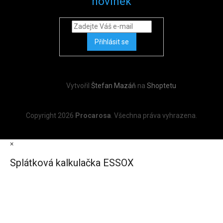
novinek
Přihlásit se
Vytvořil
Štefan Mazáň
na
Shoptetu
Copyright 2026
Procarosa
. Všechna práva vyhrazena.
×
Splátková kalkulačka ESSOX