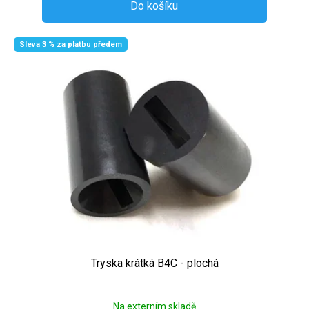
Do košíku
Sleva 3 % za platbu předem
Tryska krátká B4C - plochá
Na externím skladě