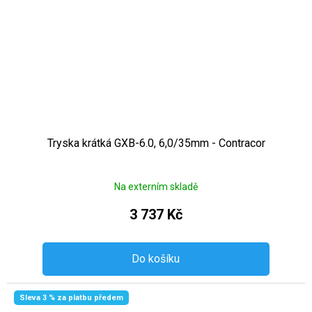
Tryska krátká GXB-6.0, 6,0/35mm - Contracor
Na externím skladě
3 737 Kč
Do košíku
Sleva 3 % za platbu předem