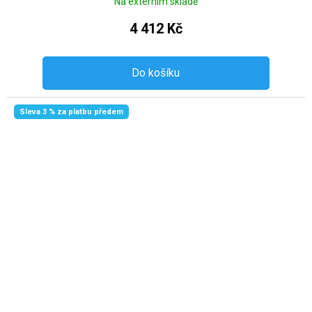
Na externím skladě
4 412 Kč
Do košíku
Sleva 3 % za platbu předem