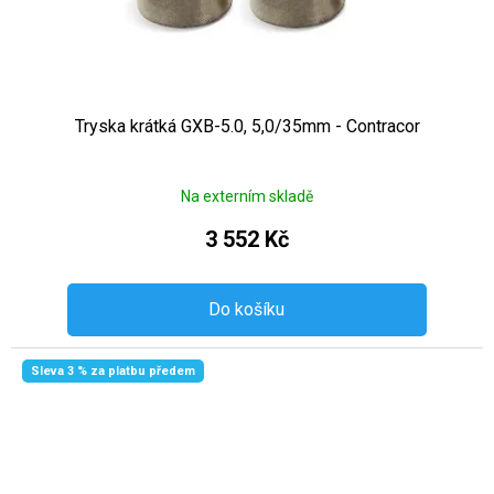
Tryska krátká GXB-5.0, 5,0/35mm - Contracor
Na externím skladě
3 552 Kč
Do košíku
Sleva 3 % za platbu předem