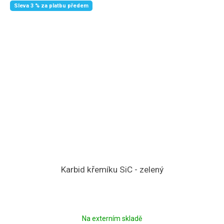
Sleva 3 % za platbu předem
Karbid křemíku SiC - zelený
Na externím skladě