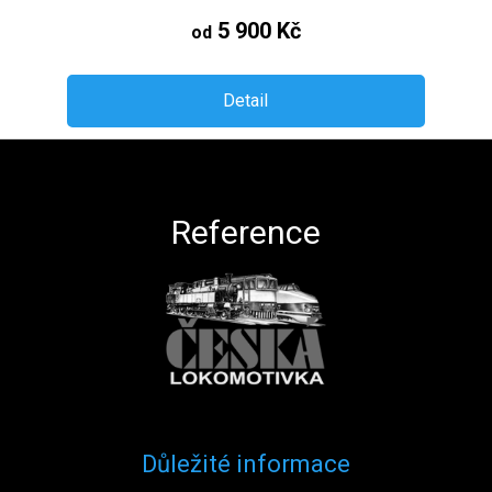
5 900 Kč
od
Detail
Zápatí
Reference
Důležité informace