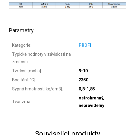
Parametry
Kategorie
:
PROFI
Typické hodnoty v závislosti na
zrnitosti
:
Tvrdost [mohs]
:
9-10
Bod tání [°C]
:
2350
Sypná hmotnost [kg/dm3]
:
0,8-1,85
ostrohranný,
Tvar zrna
:
nepravidelný
Související produkty