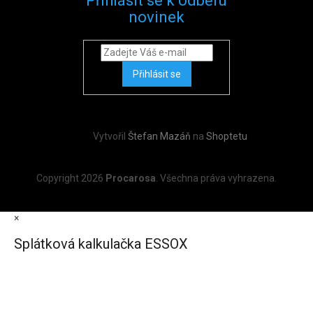
Přihlásit se k odběru
novinek
Přihlásit se
Vytvořil
Štefan Mazáň
na
Shoptetu
Copyright 2026
Procarosa
. Všechna práva vyhrazena.
×
Splátková kalkulačka ESSOX