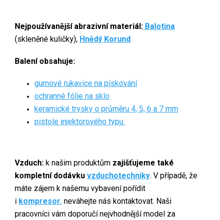
Nejpoužívanější abrazivní materiál:
Balotina
(skleněné kuličky),
Hnědý Korund
Balení obsahuje:
gumové rukavice na pískování
ochranné fólie na sklo
keramické trysky o průměru 4, 5, 6 a 7 mm
pistole injektorového typu
Vzduch:
k našim produktům
zajišťujeme také
kompletní dodávku
vzduchotechniky
. V případě, že
máte zájem k našemu vybavení pořídit
i
kompresor
,
neváhejte nás kontaktovat. Naši
pracovníci vám doporučí nejvhodnější model za