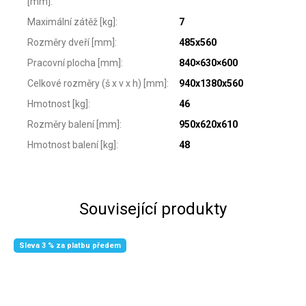
[mm]
:
Maximální zátěž [kg]
:
7
Rozměry dveří [mm]
:
485x560
Pracovní plocha [mm]
:
840×630×600
Celkové rozměry (š x v x h) [mm]
:
940x1380x560
Hmotnost [kg]
:
46
Rozměry balení [mm]
:
950x620x610
Hmotnost balení [kg]
:
48
Související produkty
Sleva 3 % za platbu předem