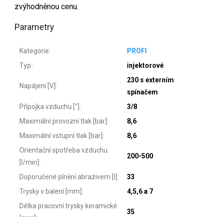
zvýhodněnou cenu.
Parametry
Kategorie
:
PROFI
Typ
:
injektorové
230 s externím
Napájení [V]
:
spínačem
Přípojka vzduchu ["]
:
3/8
Maximální provozní tlak [bar]
:
8,6
Maximální vstupní tlak [bar]
:
8,6
Orientační spotřeba vzduchu
200-500
[l/min]
:
Doporučené plnění abrazivem [l]
:
33
Trysky v balení [mm]
:
4,5,6 a 7
Délka pracovní trysky keramické
35