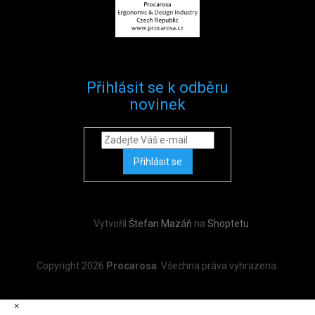
Přihlásit se k odběru
novinek
Přihlásit se
Vytvořil
Štefan Mazáň
na
Shoptetu
Copyright 2026
Procarosa
. Všechna práva vyhrazena.
×