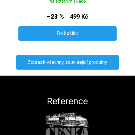
Na externím skladě
–23 %
499 Kč
Do košíku
Zobrazit všechny související produkty
Zápatí
Reference