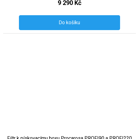
9 290 Kč
Do košíku
Filtr k pískovacímu boxu Procarosa PROFI90 a PROFI220