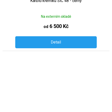
Karbid křemíku SiC 48 - černý
Na externím skladě
6 500 Kč
od
Detail