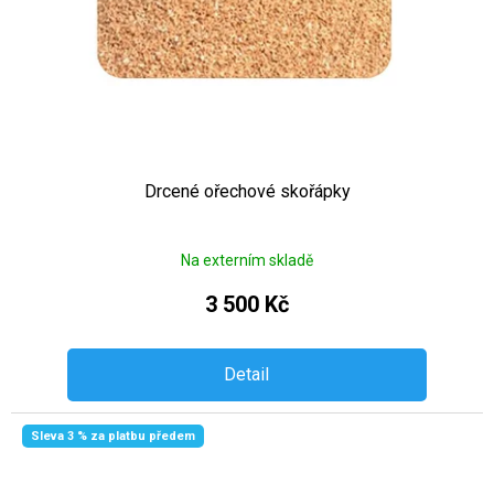
Drcené ořechové skořápky
Na externím skladě
3 500 Kč
Detail
Sleva 3 % za platbu předem