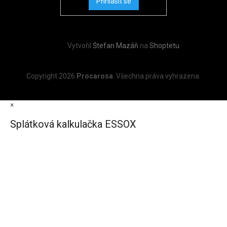
Přihlásit se
Vytvořil
Štefan Mazáň
na
Shoptetu
Copyright 2026
Procarosa
. Všechna práva vyhrazena.
×
Splátková kalkulačka ESSOX