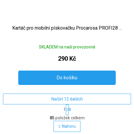
Kartáč pro mobilní pískovačku Procarosa PROFI28 ...
SKLADEM na naší provozovně
290 Kč
Do košíku
Načíst 12 dalších
Stránkování
1
8
Ovládací prvky výpisu
85
položek celkem
Nahoru