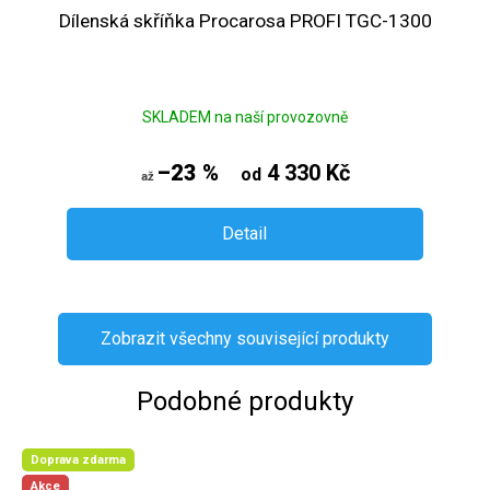
Dílenská skříňka Procarosa PROFI TGC-1300
SKLADEM na naší provozovně
–23 %
4 330 Kč
od
až
Detail
Zobrazit všechny související produkty
Podobné produkty
Doprava zdarma
Akce