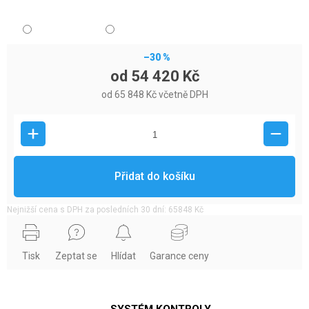
–30 %
od
54 420 Kč
od
65 848 Kč
včetně DPH
Přidat do košíku
Nejnižší cena s DPH za posledních 30 dní: 65848 Kč
Tisk
Zeptat se
Hlídat
Garance ceny
SYSTÉM KONTROLY