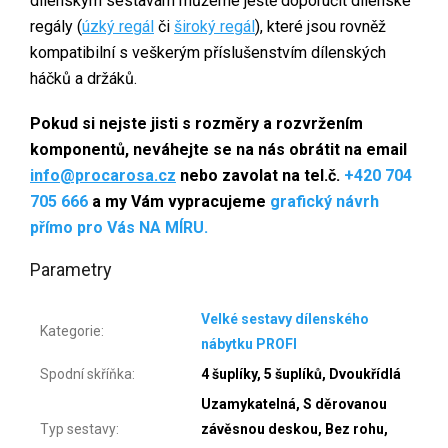
dílenským sestavám můžeme ještě doporučit dílenské
regály (
úzký regál
či
široký regál
), které jsou rovněž
kompatibilní s veškerým příslušenstvím dílenských
háčků a držáků.
P
okud si nejste jisti s rozměry a rozvržením
komponentů, neváhejte se na nás obrátit
na email
info@procarosa.cz
nebo zavolat na tel.č.
+420 704
705 666
a my Vám vypracujeme
grafický návrh
přímo pro Vás NA MÍRU.
Parametry
Velké sestavy dílenského
Kategorie
:
nábytku PROFI
Spodní skříňka
:
4 šuplíky, 5 šuplíků, Dvoukřídlá
Uzamykatelná, S děrovanou
Typ sestavy
:
závěsnou deskou, Bez rohu,