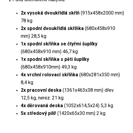
2x
vysoká dvoukřídlá skříň
(915x458x2000 mm)
78 kg
2x
spodní dvoukřídlá skříňka
(680x458x910
mm) 28,5 kg
1x spodní skříňka se čtyřmi šuplíky
(680x458x910 mm) 46,7 kg
1x
spodní skříňka s pěti šuplíky
(680x458x910mm) 49,3 kg
4x
vrchní rolovací skříňka
(680x281x350 mm)
8,4 kg
2x
pracovní deska
(1361x463x38 mm) dřev.
12,5 kg, nerez. 21 kg
4x děrovaná deska
(1052x614,5x24) 5,3 kg
5x
středový pilíř
(1420x65x30 mm) 2 kg