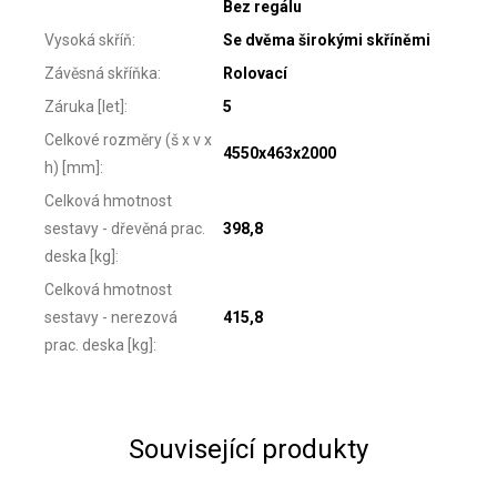
Bez regálu
Vysoká skříň
:
Se dvěma širokými skříněmi
Závěsná skříňka
:
Rolovací
Záruka [let]
:
5
Celkové rozměry (š x v x
4550x463x2000
h) [mm]
:
Celková hmotnost
sestavy - dřevěná prac.
398,8
deska [kg]
:
Celková hmotnost
sestavy - nerezová
415,8
prac. deska [kg]
:
Související produkty