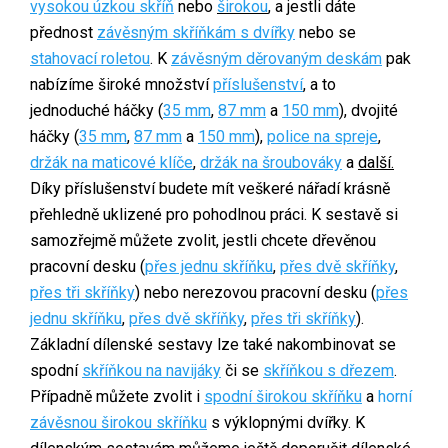
vysokou úzkou skříň
nebo
širokou
,
a jestli dáte
přednost
závěsným skříňkám s dvířky
nebo se
stahovací roletou
. K
závěsným děrovaným deskám
pak
nabízíme široké množství
příslušenství
, a to
jednoduché háčky (
35 mm
,
87 mm
a
150 mm
), dvojité
háčky (
35 mm
,
87 mm
a
150 mm
),
police na spreje
,
držák na maticové klíče
,
držák na šroubováky
a
další.
Díky příslušenství budete mít veškeré nářadí krásně
přehledně uklizené pro pohodlnou práci. K sestavě si
samozřejmě můžete zvolit, jestli chcete dřevěnou
pracovní desku (
přes jednu skříňku
,
přes dvě skříňky
,
přes tři skříňky
) nebo nerezovou pracovní desku (
přes
jednu skříňku
,
přes dvě skříňky
,
přes tři skříňky
).
Základní dílenské sestavy lze také nakombinovat se
spodní
skříňkou na navijáky
či se
skříňkou s dřezem
.
Případně můžete zvolit i
spodní širokou skříňku
a
horní
závěsnou širokou skříňku
s výklopnými dvířky. K