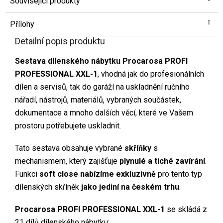
Související produkty
Přílohy
Detailní popis produktu
Sestava dílenského nábytku Procarosa PROFI
PROFESSIONAL XXL-1
, vhodná jak do profesionálních
dílen a servisů, tak do garáží na uskladnění ručního
nářadí, nástrojů, materiálů, vybraných součástek,
dokumentace a mnoho dalších věcí, které ve Vašem
prostoru potřebujete uskladnit.
Tato sestava obsahuje vybrané
skříňky
s
mechanismem, který zajišťuje
plynulé a tiché zavírání
.
Funkci
soft close nabízíme exkluzivně
pro tento typ
dílenských skříněk
jako jediní na českém trhu
.
Procarosa PROFI PROFESSIONAL XXL-1
se skládá z
21 dílů dílenského nábytku: