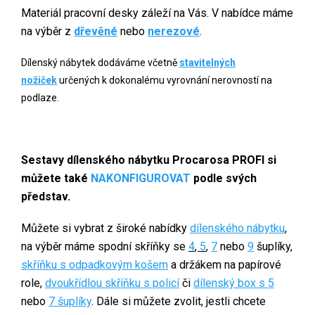
Materiál pracovní desky záleží na Vás. V nabídce máme
na výběr z
dřevěné
nebo
nerezové
.
Dílenský nábytek dodáváme včetně
stavitelných
nožiček
určených k dokonalému vyrovnání nerovností na
podlaze.
Sestavy dílenského nábytku Procarosa PROFI si
můžete také
NAKONFIGUROVAT
podle svých
představ.
Můžete si vybrat z široké nabídky
dílenského nábytku
,
na výběr máme spodní skříňky se
4
,
5
,
7
nebo
9
šuplíky,
skříňku s odpadkovým košem
a držákem na papírové
role,
dvoukřídlou skříňku s policí
či
dílenský box s 5
nebo
7 šuplíky
. Dále si můžete zvolit, jestli chcete