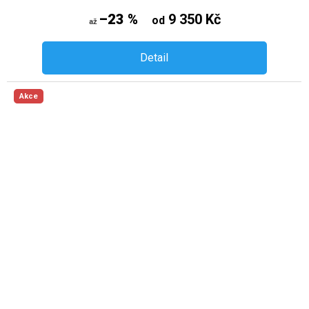
–23 %
9 350 Kč
od
až
Detail
Akce