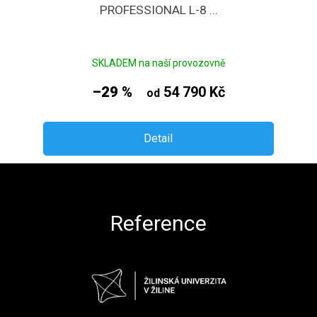
PROFESSIONAL L-8 ...
SKLADEM na naší provozovně
–29 %
54 790 Kč
od
Detail
Zápatí
Reference