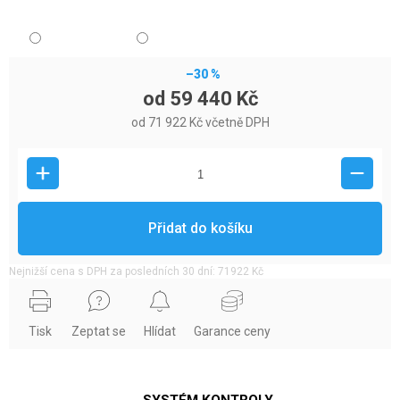
–30 %
od
59 440 Kč
od
71 922 Kč
včetně DPH
Přidat do košíku
Nejnižší cena s DPH za posledních 30 dní: 71922 Kč
Tisk
Zeptat se
Hlídat
Garance ceny
SYSTÉM KONTROLY