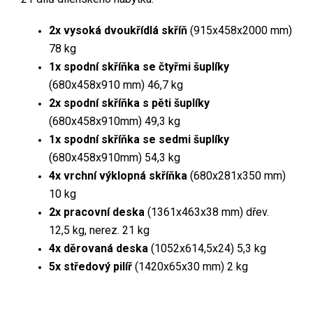
2x
vysoká dvoukřídlá skříň
(915x458x2000 mm)
78 kg
1x spodní skříňka se čtyřmi šuplíky
(680x458x910 mm) 46,7 kg
2x
spodní skříňka s pěti šuplíky
(680x458x910mm) 49,3 kg
1x spodní skříňka se sedmi šuplíky
(680x458x910mm) 54,3 kg
4x
vrchní výklopná skříňka
(680x281x350 mm)
10 kg
2x
pracovní deska
(1361x463x38 mm) dřev.
12,5 kg, nerez. 21 kg
4x děrovaná deska
(1052x614,5x24) 5,3 kg
5x
středový pilíř
(1420x65x30 mm) 2 kg