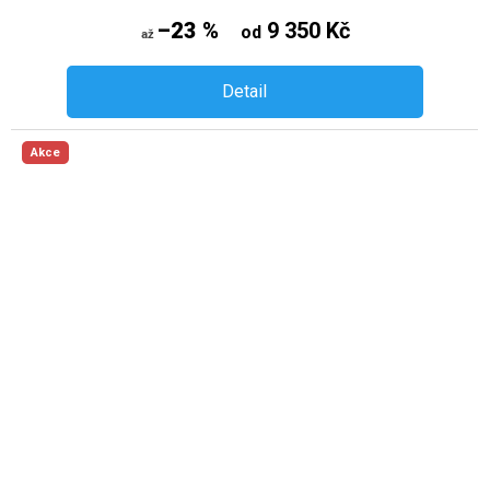
–23 %
9 350 Kč
od
až
Detail
Akce