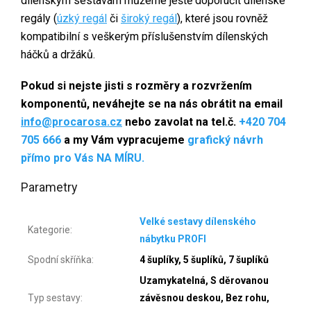
dílenským sestavám můžeme ještě doporučit dílenské
regály (
úzký regál
či
široký regál
), které jsou rovněž
kompatibilní s veškerým příslušenstvím dílenských
háčků a držáků.
P
okud si nejste jisti s rozměry a rozvržením
komponentů, neváhejte se na nás obrátit
na email
info@procarosa.cz
nebo zavolat na tel.č.
+420 704
705 666
a my Vám vypracujeme
grafický návrh
přímo pro Vás NA MÍRU.
Parametry
Velké sestavy dílenského
Kategorie
:
nábytku PROFI
Spodní skříňka
:
4 šuplíky, 5 šuplíků, 7 šuplíků
Uzamykatelná, S děrovanou
Typ sestavy
:
závěsnou deskou, Bez rohu,