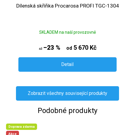
Dílenská skříňka Procarosa PROFI TGC-1304
SKLADEM na naší provozovně
–23 %
5 670 Kč
od
až
Detail
Zobrazit všechny související produkty
Podobné produkty
Doprava zdarma
Akce