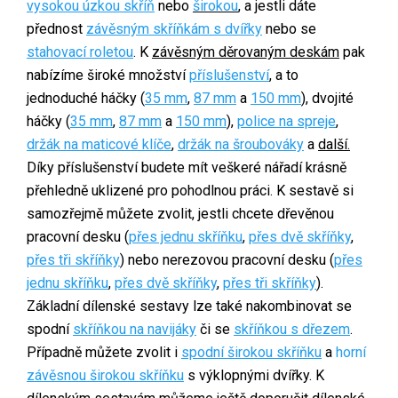
vysokou úzkou skříň
nebo
širokou
,
a jestli dáte
přednost
závěsným skříňkám s dvířky
nebo se
stahovací roletou
. K
závěsným děrovaným deskám
pak
nabízíme široké množství
příslušenství
, a to
jednoduché háčky (
35 mm
,
87 mm
a
150 mm
), dvojité
háčky (
35 mm
,
87 mm
a
150 mm
),
police na spreje
,
držák na maticové klíče
,
držák na šroubováky
a
další.
Díky příslušenství budete mít veškeré nářadí krásně
přehledně uklizené pro pohodlnou práci. K sestavě si
samozřejmě můžete zvolit, jestli chcete dřevěnou
pracovní desku (
přes jednu skříňku
,
přes dvě skříňky
,
přes tři skříňky
) nebo nerezovou pracovní desku (
přes
jednu skříňku
,
přes dvě skříňky
,
přes tři skříňky
).
Základní dílenské sestavy lze také nakombinovat se
spodní
skříňkou na navijáky
či se
skříňkou s dřezem
.
Případně můžete zvolit i
spodní širokou skříňku
a
horní
závěsnou širokou skříňku
s výklopnými dvířky. K