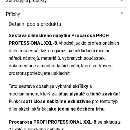
Související produkty
Přílohy
Detailní popis produktu
Sestava dílenského nábytku Procarosa PROFI
PROFESSIONAL XXL-8
, vhodná jak do profesionálních
dílen a servisů, tak do garáží na uskladnění ručního
nářadí, nástrojů, materiálů, vybraných součástek,
dokumentace a mnoho dalších věcí, které ve Vašem
prostoru potřebujete uskladnit.
Tato sestava obsahuje vybrané
skříňky
s
mechanismem, který zajišťuje
plynulé a tiché zavírání
.
Funkci
soft close nabízíme exkluzivně
pro tento typ
dílenských skříněk
jako jediní na českém trhu
.
Procarosa PROFI PROFESSIONAL XXL-8
se skládá z
21 dílů dílenského nábytku: