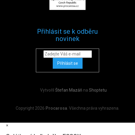
Přihlásit se k odběru
novinek
Přihlásit se
Vytvořil
Štefan Mazáň
na
Shoptetu
Copyright 2026
Procarosa
. Všechna práva vyhrazena.
×