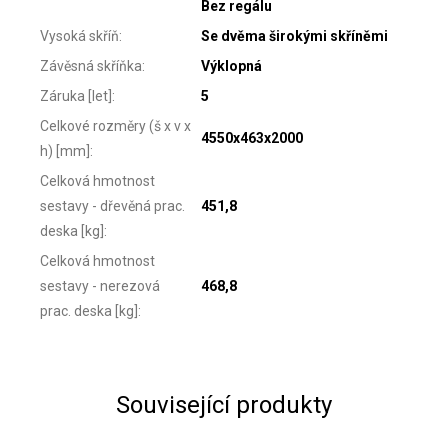
Bez regálu
Vysoká skříň
:
Se dvěma širokými skříněmi
Závěsná skříňka
:
Výklopná
Záruka [let]
:
5
Celkové rozměry (š x v x
4550x463x2000
h) [mm]
:
Celková hmotnost
sestavy - dřevěná prac.
451,8
deska [kg]
:
Celková hmotnost
sestavy - nerezová
468,8
prac. deska [kg]
:
Související produkty