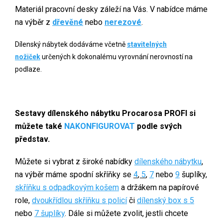
Materiál pracovní desky záleží na Vás. V nabídce máme
na výběr z
dřevěné
nebo
nerezové
.
Dílenský nábytek dodáváme včetně
stavitelných
nožiček
určených k dokonalému vyrovnání nerovností na
podlaze.
Sestavy dílenského nábytku Procarosa PROFI si
můžete také
NAKONFIGUROVAT
podle svých
představ.
Můžete si vybrat z široké nabídky
dílenského nábytku
,
na výběr máme spodní skříňky se
4
,
5
,
7
nebo
9
šuplíky,
skříňku s odpadkovým košem
a držákem na papírové
role,
dvoukřídlou skříňku s policí
či
dílenský box s 5
nebo
7 šuplíky
. Dále si můžete zvolit, jestli chcete