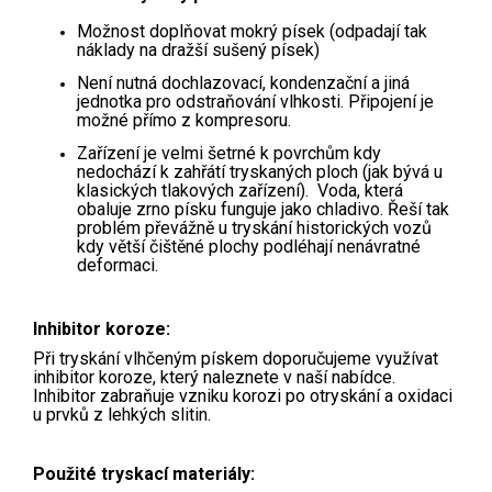
Možnost doplňovat mokrý písek (odpadají tak
náklady na dražší sušený písek)
Není nutná dochlazovací, kondenzační a jiná
jednotka pro odstraňování vlhkosti. Připojení je
možné přímo z kompresoru.
Zařízení je velmi šetrné k povrchům kdy
nedochází k zahřátí tryskaných ploch (jak bývá u
klasických tlakových zařízení). Voda, která
obaluje zrno písku funguje jako chladivo. Řeší tak
problém převážně u tryskání historických vozů
kdy větší čištěné plochy podléhají nenávratné
deformaci.
Inhibitor koroze:
Při tryskání vlhčeným pískem doporučujeme využívat
inhibitor koroze, který naleznete v naší nabídce.
Inhibitor zabraňuje vzniku korozi po otryskání a oxidaci
u prvků z lehkých slitin.
Použité tryskací materiály: