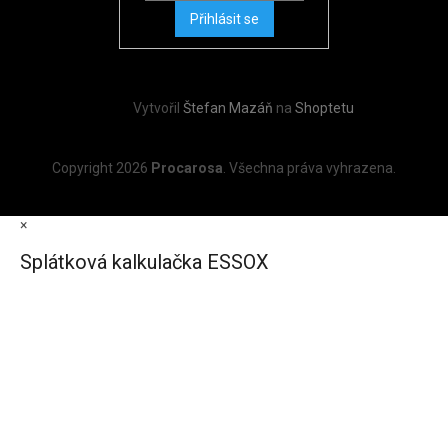
Přihlásit se
Vytvořil
Štefan Mazáň
na
Shoptetu
Copyright 2026
Procarosa
. Všechna práva vyhrazena.
×
Splátková kalkulačka ESSOX