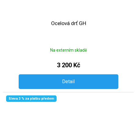
Ocelová drť GH
Na externím skladě
3 200 Kč
Detail
Sleva 3 % za platbu předem