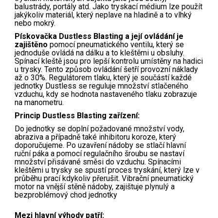
balustrády, portály atd. Jako tryskací médium lze použít
jakýkoliv materiál, který neplave na hladině a to vlhký
nebo mokrý.
Pískovačka Dustless Blasting a její ovládání je
zajištěno
pomocí pneumatického ventilu, který se
jednoduše ovládá na dálku a to kleštěmi u obsluhy.
Spínací kleště jsou pro lepší kontrolu umístěny na hadici
u trysky. Tento způsob ovládání šetří provozní náklady
až o 30%. Regulátorem tlaku, který je součástí každé
jednotky Dustless se reguluje množství stlačeného
vzduchu, kdy se hodnota nastaveného tlaku zobrazuje
na manometru.
Princip Dustless Blasting zařízení:
Do jednotky se doplní požadované množství vody,
abraziva a případně také inhibitoru koroze, který
doporučujeme. Po uzavření nádoby se stlačí hlavní
ruční páka a pomocí regulačního šroubu se nastaví
množství přisávané směsi do vzduchu. Spínacími
kleštěmi u trysky se spustí proces tryskání, který lze v
průběhu prací kdykoliv přerušit. Vibrační pneumatický
motor na vnější stěně nádoby, zajištuje plynulý a
bezproblémový chod jednotky
Mezi hlavní výhody patří: